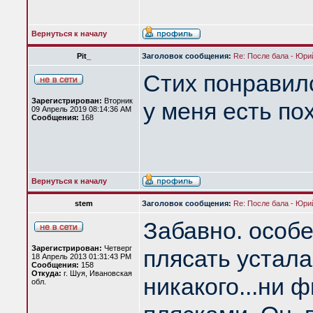
Вернуться к началу
Pit_
Заголовок сообщения:
Re: После бала - Юр
Стих понравил
Зарегистрирован:
Вторник
у меня есть по
09 Апрель 2019 08:14:36 AM
Сообщения:
168
Вернуться к началу
stem
Заголовок сообщения:
Re: После бала - Юр
Забавно. особе
Зарегистрирован:
Четверг
плясать устала
18 Апрель 2013 01:31:43 PM
Сообщения:
158
Откуда:
г. Шуя, Ивановская
никакого...ни 
обл.