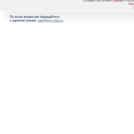
Создано на основе
phpBB
® Foru
Рус
[
По всем вопросам обращайтесь
к администрации:
cap@ksp-msk.ru