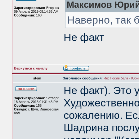
Максимов Юрий 
Зарегистрирован:
Вторник
09 Апрель 2019 08:14:36 AM
Сообщения:
168
Наверно, так 
Не факт
Вернуться к началу
stem
Заголовок сообщения:
Re: После бала - Юр
Не факт). Это 
Зарегистрирован:
Четверг
Художественно
18 Апрель 2013 01:31:43 PM
Сообщения:
158
Откуда:
г. Шуя, Ивановская
сожалению. Есл
обл.
Шадрина послу