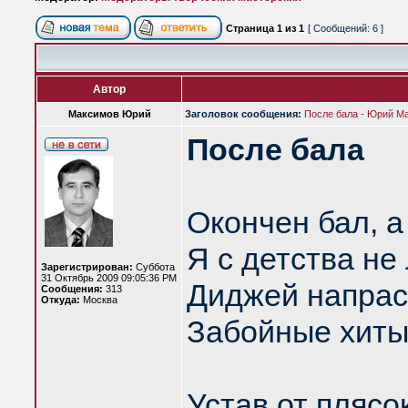
Страница
1
из
1
[ Сообщений: 6 ]
Автор
Максимов Юрий
Заголовок сообщения:
После бала - Юрий М
После бала
Окончен бал, а
Я с детства н
Зарегистрирован:
Суббота
31 Октябрь 2009 09:05:36 PM
Диджей напрас
Сообщения:
313
Откуда:
Москва
Забойные хиты
Устав от плясо