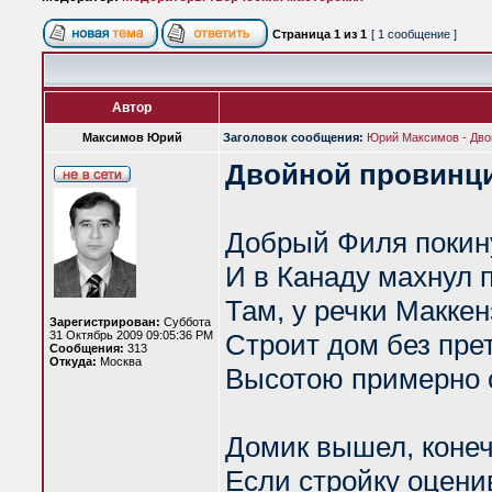
Страница
1
из
1
[ 1 сообщение ]
Автор
Максимов Юрий
Заголовок сообщения:
Юрий Максимов - Дво
Двойной провинц
Добрый Филя покину
И в Канаду махнул 
Там, у речки Маккен
Зарегистрирован:
Суббота
31 Октябрь 2009 09:05:36 PM
Строит дом без пре
Сообщения:
313
Откуда:
Москва
Высотою примерно 
Домик вышел, конеч
Если стройку оцени