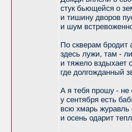
стук бьющейся о з
и тишину дворов пу
и шум встревоженн
По скверам бродит 
здесь лужи, там - л
и тяжело вздыхает с
где долгожданный з
А я тебя прошу - не 
у сентября есть баб
всю хмарь журавль 
и осень одарит теп