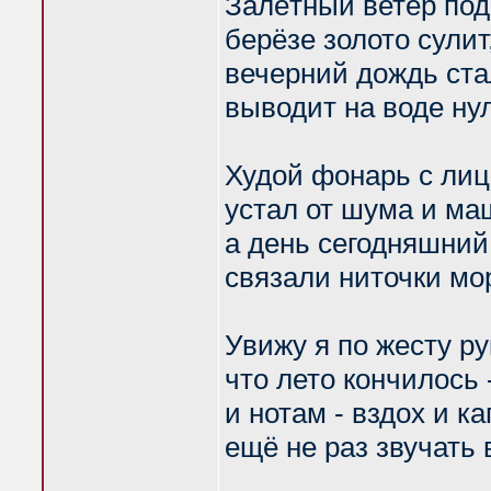
Залётный ветер под
берёзе золото сулит
вечерний дождь ст
выводит на воде ну
Худой фонарь с ли
устал от шума и ма
а день сегодняшни
связали ниточки мо
Увижу я по жесту ру
что лето кончилось 
и нотам - вздох и ка
ещё не раз звучать 