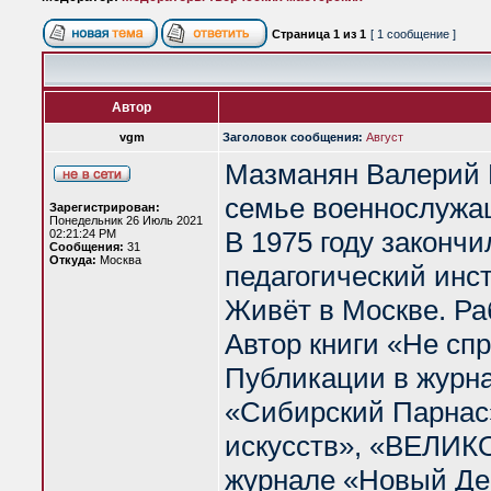
Страница
1
из
1
[ 1 сообщение ]
Автор
vgm
Заголовок сообщения:
Август
Мазманян Валерий Г
семье военнослужа
Зарегистрирован:
Понедельник 26 Июль 2021
В 1975 году законч
02:21:24 PM
Сообщения:
31
Откуда:
Москва
педагогический инс
Живёт в Москве. Ра
Автор книги «Не сп
Публикации в журна
«Сибирский Парнас»
искусств», «ВЕЛИК
журнале «Новый Ден