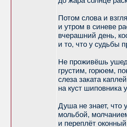
до жара солнце рас
Потом слова и взгл
и утром в синеве ра
вчерашний день, ко
и то, что у судьбы 
Не проживёшь уше
грустим, горюем, п
слеза заката капле
на куст шиповника 
Душа не знает, что
мольбой, молчанием
и переплёт оконный