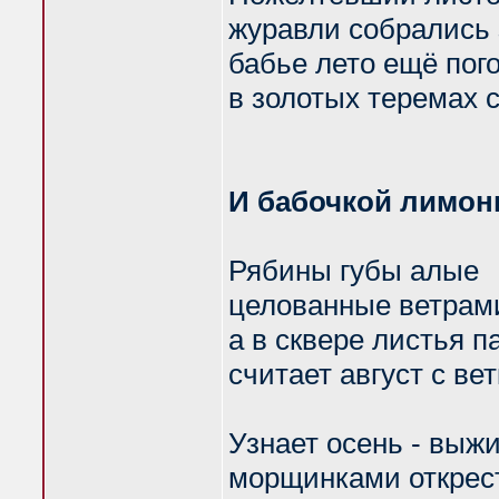
журавли собрались з
бабье лето ещё пог
в золотых теремах 
И бабочкой лимон
Рябины губы алые
целованные ветрам
а в сквере листья 
считает август с ве
Узнает осень - выж
морщинками открес