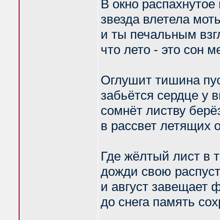
В окно распахнутое
звезда влетела мот
и ты печальным взг
что лето - это сон м
Оглушит тишина пус
забьётся сердце у в
сомнёт листву берё
в рассвет летящих 
Где жёлтый лист в т
дожди свою распустя
и август завещает 
до снега память сох