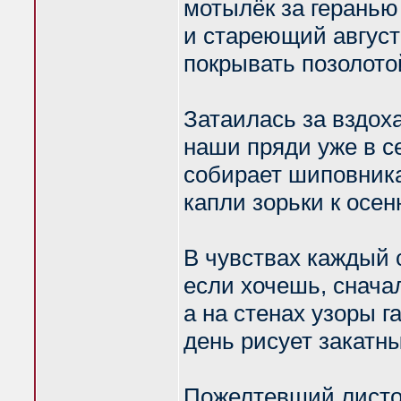
мотылёк за геранью
и стареющий август
покрывать позолото
Затаилась за вздоха
наши пряди уже в с
собирает шиповника
капли зорьки к осен
В чувствах каждый 
если хочешь, снача
а на стенах узоры г
день рисует закатн
Пожелтевший листоч