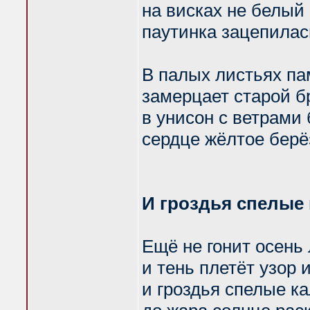
на висках не белый 
паутинка зацепилас
В палых листьях па
замерцает старой бр
в унисон с ветрами
сердце жёлтое берё
И гроздья спелые
Ещё не гонит осень 
и тень плетёт узор и
и гроздья спелые к