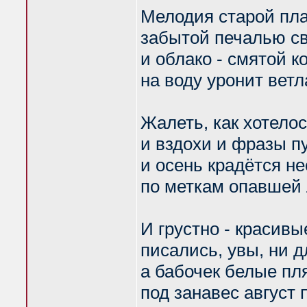
Мелодия старой пл
забытой печалью св
и облако - смятой к
на воду уронит ветл
Жалеть, как хотелос
и вздохи и фразы п
и осень крадётся н
по меткам опавшей 
И грустно - красивы
писались, увы, ни дл
а бабочек белые пл
под занавес август 