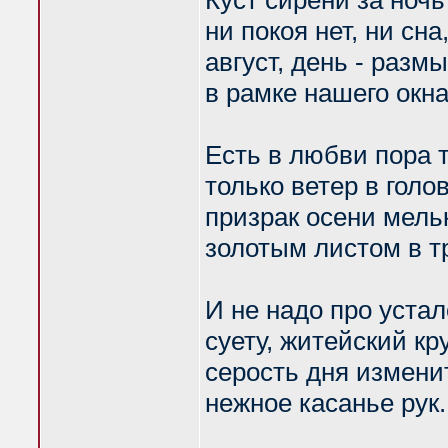
Куст сирени за ночь
ни покоя нет, ни сна
август, день - разм
в рамке нашего окна
Есть в любви пора т
только ветер в голов
призрак осени мель
золотым листом в т
И не надо про устал
суету, житейский круг
серость дня измени
нежное касанье рук.