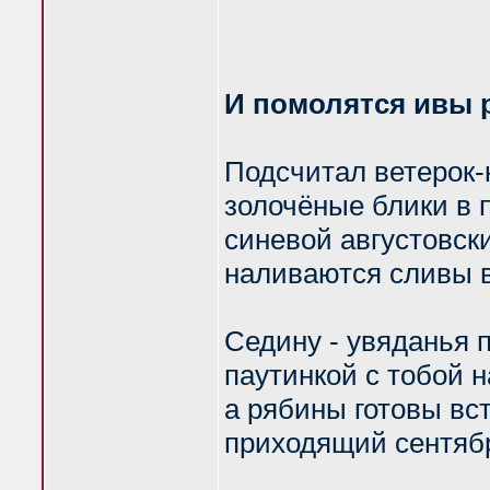
И помолятся ивы р
Подсчитал ветерок-
золочёные блики в п
синевой августовск
наливаются сливы в
Седину - увяданья п
паутинкой с тобой 
а рябины готовы вс
приходящий сентяб