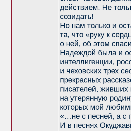
действием. Не тольк
созидать!
Но нам только и ос
та, что «руку к сер
о ней, об этом спа
Надеждой была и ос
интеллигенции, рос
и чеховских трех се
прекрасных рассказ
писателей, живших 
на утерянную родину
которых мой любимы
«…не с песней, а с 
И в песнях Окуджав