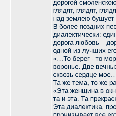
дорогой смоленскою,
глядят, глядят, гля
над землею бушует 
В более поздних пе
диалектически: еди
дорога любовь – дор
одной из лучших его
«…То берег - то море
воронье. Две вечны
сквозь сердце мое…
Та же тема, то же р
«Эта женщина в окн
та и эта. Та прекра
Эта диалектика, про
пронизывает все его