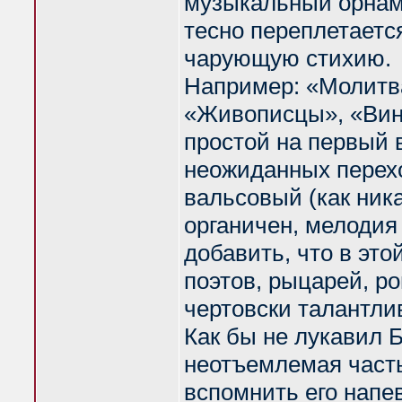
музыкальный орнаме
тесно переплетаетс
чарующую стихию.
Например: «Молитва
«Живописцы», «Вино
простой на первый 
неожиданных перехо
вальсовый (как ника
органичен, мелодия 
добавить, что в это
поэтов, рыцарей, р
чертовски талантли
Как бы не лукавил 
неотъемлемая часть
вспомнить его напев