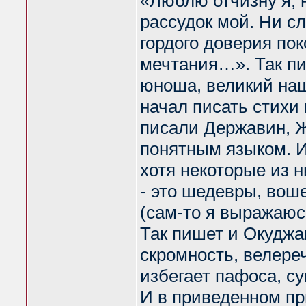
«Люблю отчизну я, 
рассудок мой. Ни с
гордого доверия пок
мечтания…». Так пи
юноша, великий на
начал писать стихи
писали Державин, Ж
понятным языком. И
хотя некоторые из н
- это шедевры, вош
(сам-то я выражаюс
Так пишет и Окуджав
скромность, велереч
избегает пафоса, су
И в приведенном при