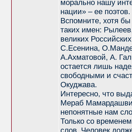
морально нашу инте
нации» – ее поэтов.
Вспомните, хотя бы
таких имен: Рылеев
великих Российских 
С.Есенина, О.Манде
А.Ахматовой, А. Гал
остается лишь надея
свободными и счас
Окуджава.
Интересно, что вы
Мераб Мамардашвил
непонятные нам сло
Только со временем
слов. Человек долж