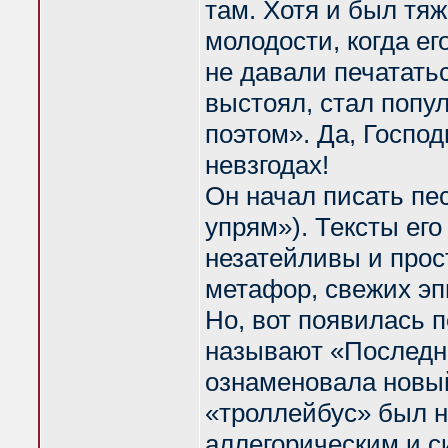
там. Хотя и был тяж
молодости, когда ег
не давали печатать
выстоял, стал поп
поэтом». Да, Господ
невзгодах!
Он начал писать пес
упрям»). Тексты ег
незатейливы и прос
метафор, свежих эп
Но, вот появилась 
называют «Последни
ознаменовала новый
«троллейбус» был 
аллегорическим и с