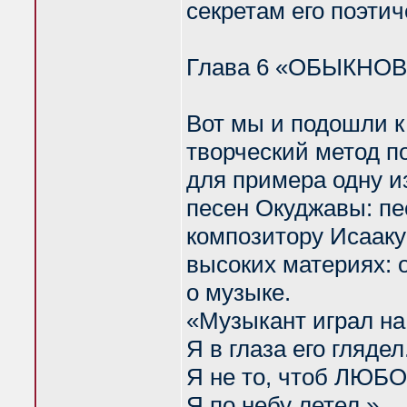
секретам его поэтич
Глава 6 «ОБЫКНО
Вот мы и подошли к 
творческий метод по
для примера одну и
песен Окуджавы: пе
композитору Исааку 
высоких материях: 
о музыке.
«Музыкант играл на
Я в глаза его глядел
Я не то, чтоб ЛЮБ
Я по небу летел.»