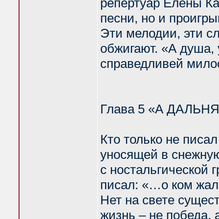
репертуар Елены Ка
песни, но и проигры
Эти мелодии, эти сл
обжигают. «А душа, 
справедливей милос
Глава 5 «А ДАЛЬ
Кто только не писал
уносящей в снежную 
с ностальгической г
писал: «…о ком жал
Нет на свете сущес
жизнь – не победа, 