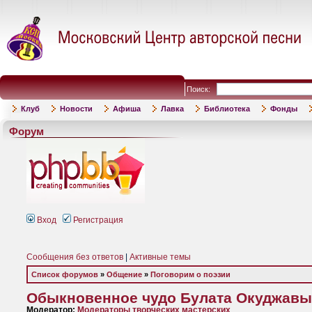
Поиск:
Клуб
Новости
Афиша
Лавка
Библиотека
Фонды
Форум
Вход
Регистрация
Сообщения без ответов
|
Активные темы
Список форумов
»
Общение
»
Поговорим о поэзии
Обыкновенное чудо Булата Окуджавы
Модератор:
Модераторы творческих мастерских