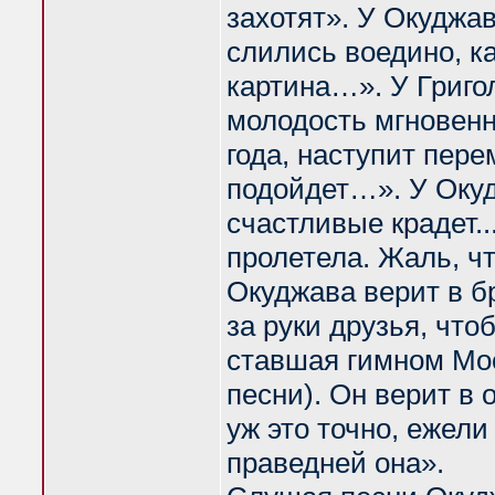
захотят». У Окуджа
слились воедино, к
картина…». У Григо
молодость мгновенн
года, наступит пере
подойдет…». У Окуд
счастливые крадет.
пролетела. Жаль, чт
Окуджава верит в б
за руки друзья, что
ставшая гимном Мос
песни). Он верит в
уж это точно, ежел
праведней она».