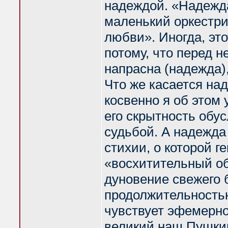
надеждой. «Надежд
маленький оркестри
любви». Иногда, эт
потому, что перед не
напрасна (надежда),
Что же касается на
косвенно я об этом
его скрытность обу
судьбой. А надежда
стихии, о которой 
«восхитительный об
дуновение свежего б
продолжительностью
чувствует эфемерно
великий наш Пушкин: