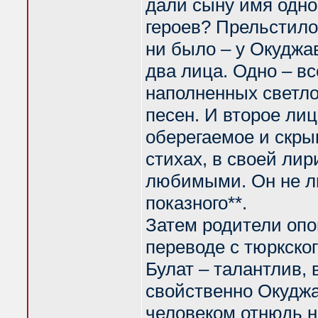
дали сыну имя одно
героев? Прельстило 
ни было – у Окуджав
два лица. Одно – вс
наполненных светло
песен. И второе лиц
оберегаемое и скры
стихах, в своей лир
любимыми. Он не л
показного**.
Затем родители опо
переводе с тюркског
Булат – талантлив,
свойственно Окуджа
человеком отнюдь н