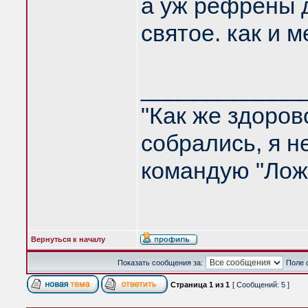
а уж рефрены 
святое. как и 
____________
"Как же здоров
собрались, я не
командую "Ложи
Вернуться к началу
Показать сообщения за:
Поле 
Страница
1
из
1
[ Сообщений: 5 ]