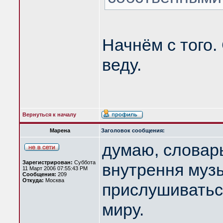
Начнём с того.
веду.
Вернуться к началу
Марена
Заголовок сообщения:
думаю, словарь
Зарегистрирован:
Суббота
внутрення музы
11 Март 2006 07:55:43 PM
Сообщения:
209
Откуда:
Москва
прислушиватьс
миру.