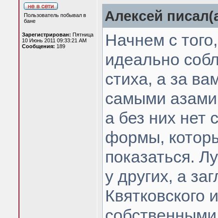
Алексей писал(а
Пользователь побывал в
бане
Начнем с того
Зарегистрирован:
Пятница
10 Июнь 2011 09:33:21 AM
Сообщения:
189
идеально соб
стиха, а за ва
самыми азами 
а без них нет
формы, которы
показаться. Л
у других, а за
Квятковского 
собственными