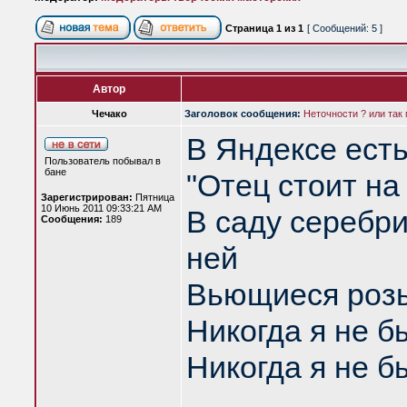
Страница
1
из
1
[ Сообщений: 5 ]
Автор
Чечако
Заголовок сообщения:
Неточности ? или так
В Яндексе есть
Пользователь побывал в
бане
"Отец стоит н
Зарегистрирован:
Пятница
10 Июнь 2011 09:33:21 AM
В саду серебри
Сообщения:
189
ней
Вьющиеся розы
Никогда я не б
Никогда я не б