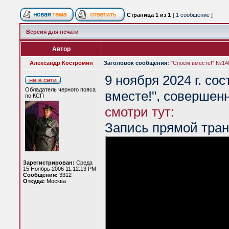
Страница
1
из
1
[ 1 сообщение ]
Версия для печати
Автор
Александр Костромин
Заголовок сообщения:
"Споём вместе!" №146
9 ноября 2024 г. со
Обладатель черного пояса
вместе!", совершен
по КСП
смотри тут:
Запись прямой тран
Зарегистрирован:
Среда
15 Ноябрь 2006 11:12:13 PM
Сообщения:
3312
Откуда:
Москва