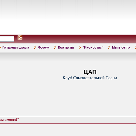
Гитарная школа
Форум
Контакты
"Иконостас"
Мы в сетях
ЦАП
Клуб Самодеятельной Песни
м вместе!"
у