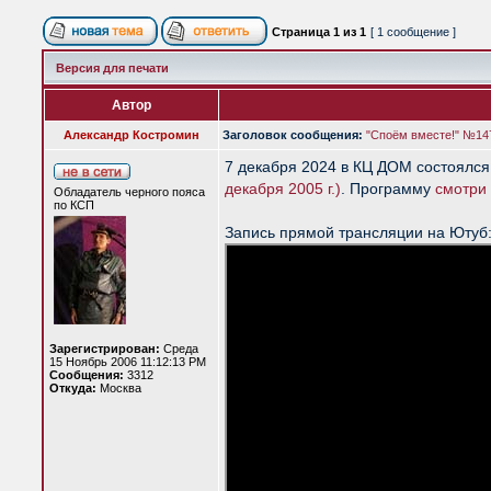
Страница
1
из
1
[ 1 сообщение ]
Версия для печати
Автор
Александр Костромин
Заголовок сообщения:
"Споём вместе!" №147
7 декабря 2024 в КЦ ДОМ состоялся
декабря 2005 г.)
. Программу
смотри 
Обладатель черного пояса
по КСП
Запись прямой трансляции на Ютуб
Зарегистрирован:
Среда
15 Ноябрь 2006 11:12:13 PM
Сообщения:
3312
Откуда:
Москва