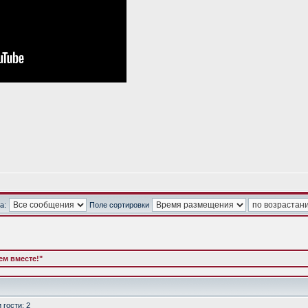
а:
Поле сортировки
м вместе!"
гости: 2