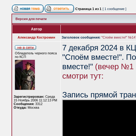
Страница
1
из
1
[ 1 сообщение ]
Версия для печати
Автор
Александр Костромин
Заголовок сообщения:
"Споём вместе!" №147
7 декабря 2024 в К
Обладатель черного пояса
"Споём вместе!". П
по КСП
вместе!"
(вечер №1 
смотри тут:
Запись прямой тран
Зарегистрирован:
Среда
15 Ноябрь 2006 11:12:13 PM
Сообщения:
3312
Откуда:
Москва