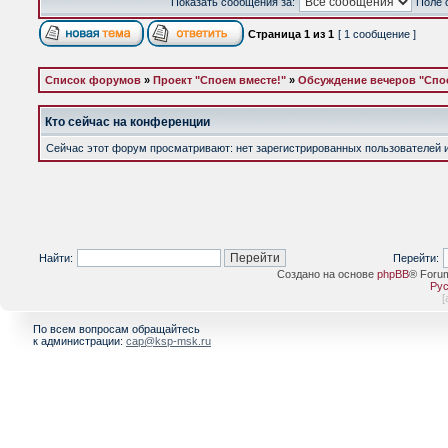
Показать сообщения за:
Поле 
Страница
1
из
1
[ 1 сообщение ]
Список форумов
»
Проект "Споем вместе!"
»
Обсуждение вечеров "Спое
Кто сейчас на конференции
Сейчас этот форум просматривают: нет зарегистрированных пользователей и 
Найти:
Перейти:
Создано на основе
phpBB
® Foru
Рус
[
По всем вопросам обращайтесь
к администрации:
cap@ksp-msk.ru