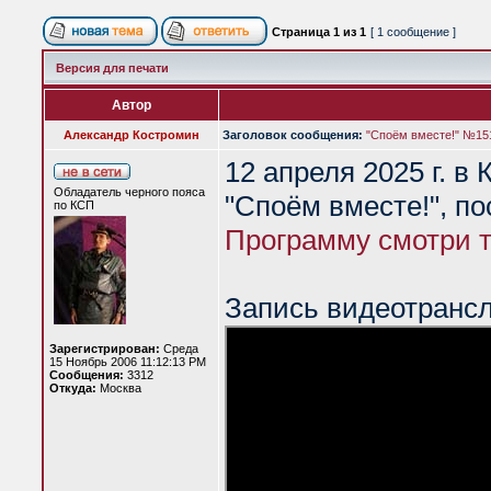
Страница
1
из
1
[ 1 сообщение ]
Версия для печати
Автор
Александр Костромин
Заголовок сообщения:
"Споём вместе!" №151
12 апреля 2025 г. в
Обладатель черного пояса
"Споём вместе!", п
по КСП
Программу смотри т
Запись видеотранс
Зарегистрирован:
Среда
15 Ноябрь 2006 11:12:13 PM
Сообщения:
3312
Откуда:
Москва