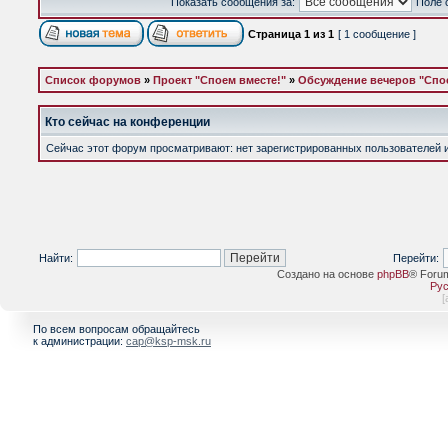
Показать сообщения за:
Поле 
Страница
1
из
1
[ 1 сообщение ]
Список форумов
»
Проект "Споем вместе!"
»
Обсуждение вечеров "Спое
Кто сейчас на конференции
Сейчас этот форум просматривают: нет зарегистрированных пользователей и 
Найти:
Перейти:
Создано на основе
phpBB
® Foru
Рус
[
По всем вопросам обращайтесь
к администрации:
cap@ksp-msk.ru