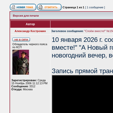
Страница
1
из
1
[ 1 сообщение ]
Версия для печати
Автор
Александр Костромин
Заголовок сообщения:
"Споём вместе!" №156
10 января 2026 г. с
Обладатель черного пояса
вместе!" "А Новый г
по КСП
новогодний вечер, 
Запись прямой тран
Зарегистрирован:
Среда
15 Ноябрь 2006 11:12:13 PM
Сообщения:
3312
Откуда:
Москва