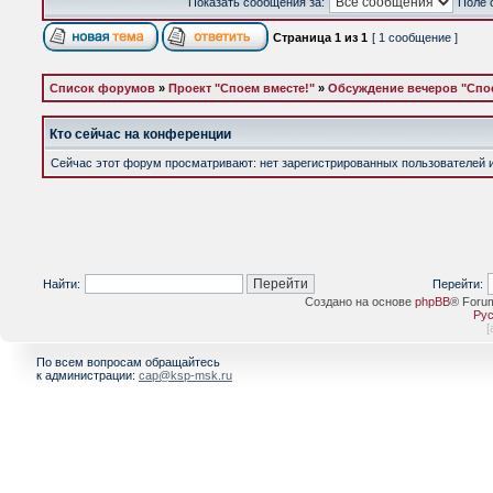
Показать сообщения за:
Поле 
Страница
1
из
1
[ 1 сообщение ]
Список форумов
»
Проект "Споем вместе!"
»
Обсуждение вечеров "Спое
Кто сейчас на конференции
Сейчас этот форум просматривают: нет зарегистрированных пользователей и 
Найти:
Перейти:
Создано на основе
phpBB
® Foru
Рус
[
По всем вопросам обращайтесь
к администрации:
cap@ksp-msk.ru