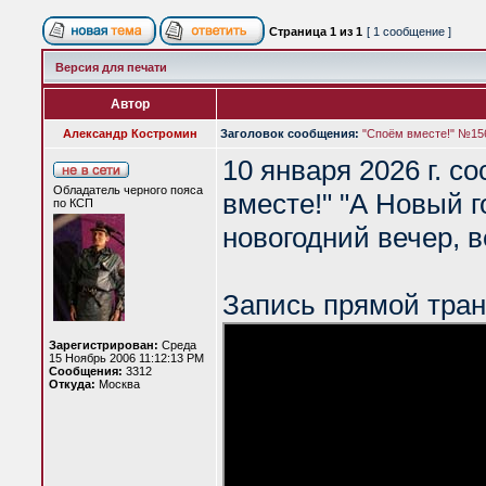
Страница
1
из
1
[ 1 сообщение ]
Версия для печати
Автор
Александр Костромин
Заголовок сообщения:
"Споём вместе!" №156
10 января 2026 г. с
Обладатель черного пояса
вместе!" "А Новый г
по КСП
новогодний вечер, 
Запись прямой тран
Зарегистрирован:
Среда
15 Ноябрь 2006 11:12:13 PM
Сообщения:
3312
Откуда:
Москва