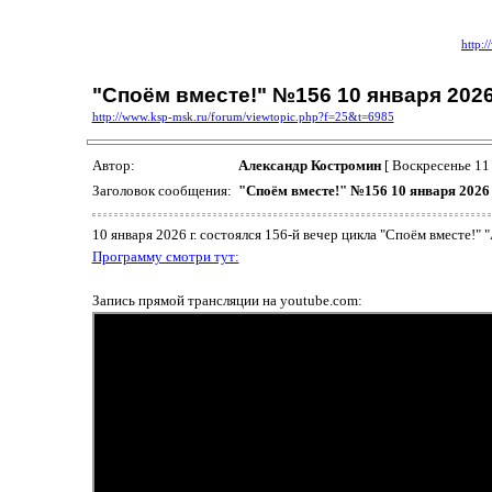
http:
"Споём вместе!" №156 10 января 202
http://www.ksp-msk.ru/forum/viewtopic.php?f=25&t=6985
Автор:
Александр Костромин
[ Воскресенье 11
Заголовок сообщения:
"Споём вместе!" №156 10 января 2026
10 января 2026 г. состоялся 156-й вечер цикла "Споём вместе!" 
Программу смотри тут:
Запись прямой трансляции на youtube.com: