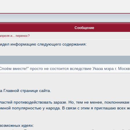
Сообщение
преля и... перенос?
увидел информацию следующего содержания:
"Споём вместе!" просто не состоится вследствие Указа мэра г. Моск
а Главной странице сайта.
ластей противодействовать заразе. Но, тем не менее, поклонникам
громной популярностью у народа. В связи с этим я приглашаю все
 возможных идеях: