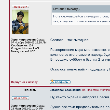
ТатьянаК писал(а):
Но в сложившейся ситуации стоит,
тех, кому не посчастливится купи
Согласен, так выгоднее.
Зарегистрирован:
Среда
07 Ноябрь 2018 01:16:18 AM
Сообщения:
109
Откуда:
Москва, ЦАП,
Распоряжение мэра мне известно, со
Межвузовский КСП
количество этого самого народа буд
В прошлую субботу я был на 2-м ту
Осталось только найти поддержку у 
Вернуться к началу
ТатьянаК
Заголовок сообщения:
Re: Про отмену вечера
Ну, как-то охрана и авторская песня
Зарегистрирован:
Среда
Лучше всё-таки предварительная пр
28 Март 2012 02:11:04 PM