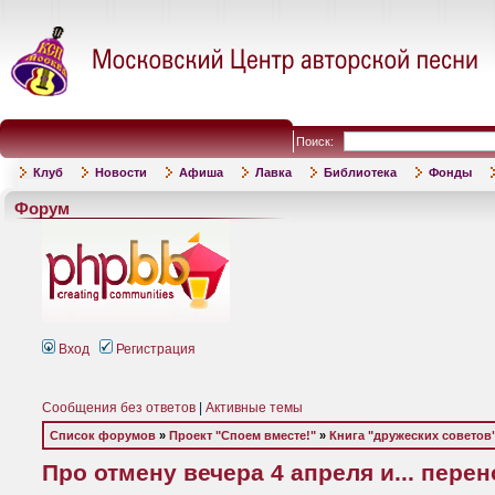
Поиск:
Клуб
Новости
Афиша
Лавка
Библиотека
Фонды
Форум
Вход
Регистрация
Сообщения без ответов
|
Активные темы
Список форумов
»
Проект "Споем вместе!"
»
Книга "дружеских советов"
Про отмену вечера 4 апреля и... пере