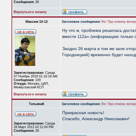
Сообщения:
28
Вернуться к началу
Максим 10-12
Заголовок сообщения:
Re: Про отмену вечера
Ну что ж, проблема решилась достат
вместе 112а» (информацию только с
Заодно 26 марта в том же зале отпр
Городницкий) временно будет находи
Зарегистрирован:
Среда
07 Ноябрь 2018 01:16:18 AM
Сообщения:
109
Откуда:
Москва, ЦАП,
Межвузовский КСП
Вернуться к началу
ТатьянаК
Заголовок сообщения:
Re: Про отмену вечера
Прекрасная новость!
Спасибо, Александр Николаевич!
Зарегистрирован:
Среда
28 Март 2012 02:11:04 PM
Сообщения:
28