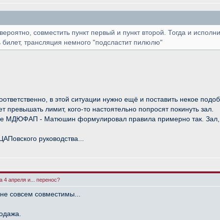
 вероятно, совместить пункт первый и пункт второй. Тогда и испол
ть билет, трансляция немного "подсластит пилюлю"
ответственно, в этой ситуации нужно ещё и поставить некое подоб
ет превышать лимит, кого-то настоятельно попросят покинуть зал.
ре МДЮФАП - Матюшин формулировал правила примерно так. Зал, кс
ЦАПовского руководства...
 4 апреля и... перенос?
 не совсем совместимы...
одажа.