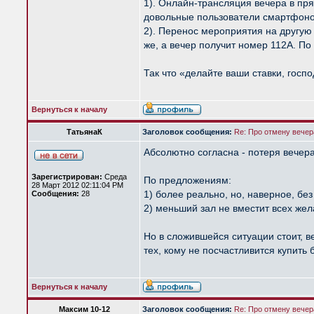
1). Онлайн-трансляция вечера в пр
довольные пользователи смартфонов
2). Перенос мероприятия на другую
же, а вечер получит номер 112А. По
Так что «делайте ваши ставки, госпо
Вернуться к началу
ТатьянаК
Заголовок сообщения:
Re: Про отмену вечера
Абсолютно согласна - потеря вечера
Зарегистрирован:
Среда
По предложениям:
28 Март 2012 02:11:04 PM
1) более реально, но, наверное, без
Сообщения:
28
2) меньший зал не вместит всех же
Но в сложившейся ситуации стоит, в
тех, кому не посчастливится купить
Вернуться к началу
Максим 10-12
Заголовок сообщения:
Re: Про отмену вечера