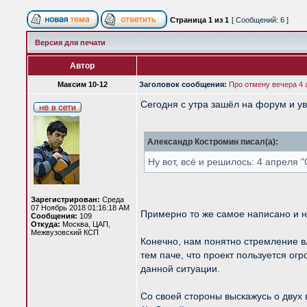
Страница
1
из
1
[ Сообщений: 6 ]
Версия для печати
Автор
Максим 10-12
Заголовок сообщения:
Про отмену вечера 4 а
Сегодня с утра зашёл на форум и 
Александр Костромин писал(а):
Ну вот, всё и решилось: 4 апреля 
Зарегистрирован:
Среда
07 Ноябрь 2018 01:16:18 AM
Примерно то же самое написано и н
Сообщения:
109
Откуда:
Москва, ЦАП,
Межвузовский КСП
Конечно, нам понятно стремление в
тем паче, что проект пользуется о
данной ситуации.
Со своей стороны выскажусь о двух