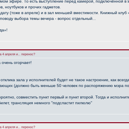
ямом эфире. То есть выступление перед камерой, подключённой в И
, ноутбуков и прочих гаджетов.
 дату (тоже в апреле) и в зал меньшей вместимости. Книжный клуб
 поводу выбора темы вечера - вопрос отдельный...
да»!
 4 апреля и... перенос?
 очень огорчает!
 отклика зала у исполнителей будет не такое настроение, как всегд
лающих (должно быть меньше 50 человек по распоряжению мэра по
ероятно, совместить пункт первый и пункт второй. Тогда и исполн
 билет, трансляция немного "подсластит пилюлю"
 4 апреля и... перенос?