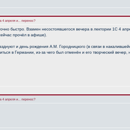
 4 апреля и... перенос?
очно быстро. Взамен несостоявшегося вечера в лектории 1С 4 апр
ейчас прочёл в афише).
азднуют и день рождения А.М. Городницкого (в связи в накалившей
ться в Германии, из-за чего был отменён и его творческий вечер, 
 4 апреля и... перенос?