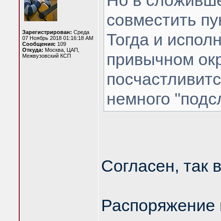
Но в сложивше
совместить пу
Зарегистрирован:
Среда
Тогда и испол
07 Ноябрь 2018 01:16:18 AM
Сообщения:
109
Откуда:
Москва, ЦАП,
привычном окр
Межвузовский КСП
посчастливитс
немного "подс
Согласен, так 
Распоряжение 