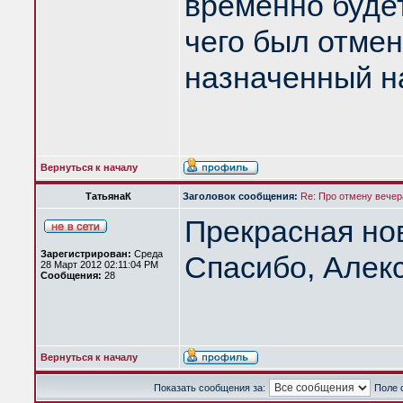
временно будет
чего был отмен
назначенный на
Вернуться к началу
ТатьянаК
Заголовок сообщения:
Re: Про отмену вечера
Прекрасная но
Зарегистрирован:
Среда
Спасибо, Алек
28 Март 2012 02:11:04 PM
Сообщения:
28
Вернуться к началу
Показать сообщения за:
Поле 