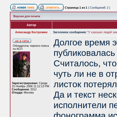
Страница
1
из
1
[ Сообщений: 2 ]
Версия для печати
Автор
Александр Костромин
Заголовок сообщения:
"У хороших людей зажи
Долгое время 
Обладатель черного пояса
по КСП
публиковалась 
Считалось, что
чуть ли не в о
листок потерял,
Зарегистрирован:
Среда
15 Ноябрь 2006 11:12:13 PM
Сообщения:
3312
Да и текст не
Откуда:
Москва
исполнители пе
фонограмма ис