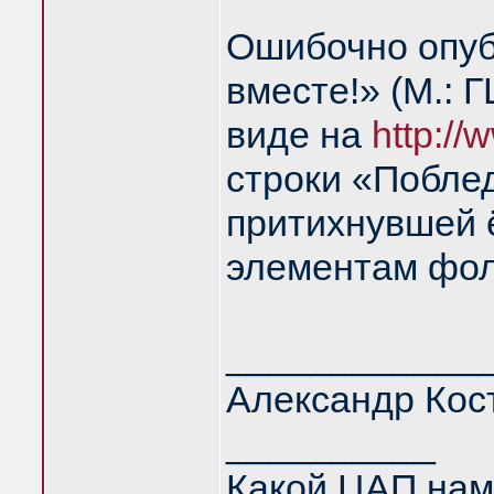
Ошибочно опуб
вместе!» (М.: 
виде на
http://
строки «Поблед
притихнувшей ё
элементам фол
____________
Александр Кос
__________
Какой ЦАП нам