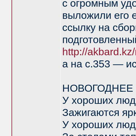
с огромным уд
выложили его е
ссылку на сбор
подготовленный
http://akbard.k
а на с.353 — и
НОВОГОДНЕЕ
У хороших люд
Зажигаются ярк
У хороших люд