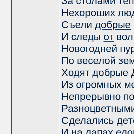
За столами теп
Нехороших лю
Съели
добрые
И следы
от
вол
Новогодней пур
По веселой зе
Ходят добрые 
Из огромных м
Непрерывно п
Разноцветными
Сделались дет
И на лапах ел