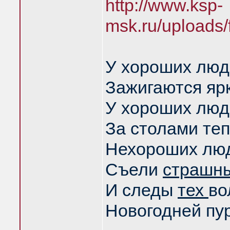
http://www.ksp-
msk.ru/uploads
У хороших люд
Зажигаются ярк
У хороших люд
За столами теп
Нехороших лю
Съели
страшн
И следы
тех
во
Новогодней пур