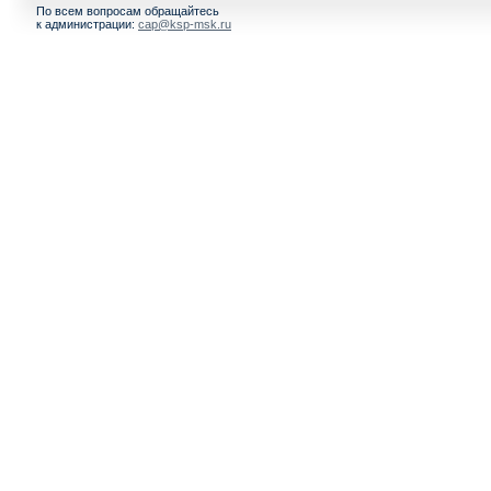
По всем вопросам обращайтесь
к администрации:
cap@ksp-msk.ru