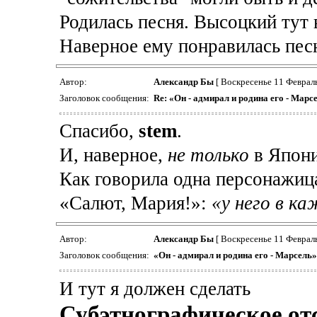
Родилась песня. Высоцкий тут 
Наверное ему понравилась песня
Автор:
Александр Бы
[ Воскресенье 11 Февраль
Заголовок сообщения:
Re: «Он - адмирал и родина его - Марс
Спасибо,
stem
.
И, наверное,
не только
в Япони
Как говорила одна персонажиц
«Салют, Мария!»:
«у него в к
Автор:
Александр Бы
[ Воскресенье 11 Февраль
Заголовок сообщения:
«Он - адмирал и родина его - Марсель
И тут я должен сделать
Субэтнографическое от