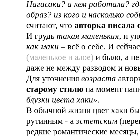
Нагасаки? а кем работала? гд
образ? из кого и насколько со
считают, что
авторка писала о
И грудь
такая маленькая
, и у
как маки
– всё о себе. И сейчас
(маленькое и алое)
и было, а н
даже не между разводом и нов
Для уточнения
возраста
автор
старому стилю
на момент нап
блузки цвета хаки»
.
В обычной жизни цвет хаки бы
рутинным - а
эстетским
(пере
редкие романтические месяцы,