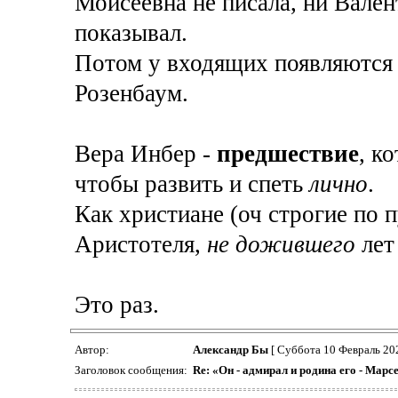
Моисеевна не писала, ни Вале
показывал.
Потом у входящих появляются 
Розенбаум.
Вера Инбер -
предшествие
, к
чтобы развить и спеть
лично
.
Как христиане (оч строгие по 
Аристотеля,
не дожившего
лет
Это раз.
Автор:
Александр Бы
[ Суббота 10 Февраль 20
Заголовок сообщения:
Re: «Он - адмирал и родина его - Марс