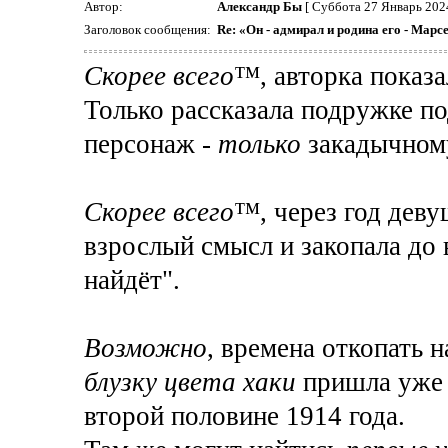
Автор:
Александр Бы
[ Суббота 27 Январь 202
Заголовок сообщения:
Re: «Он - адмирал и родина его - Марс
Скорее всего
™, авторка показ
Только рассказала подружке п
персонаж -
только
закадычному
Скорее всего
™, через год деву
взрослый смысл и закопала до 
найдёт".
Возможно
, времена откопать 
блузку цвета хаки
пришла уже д
второй половине 1914 года.