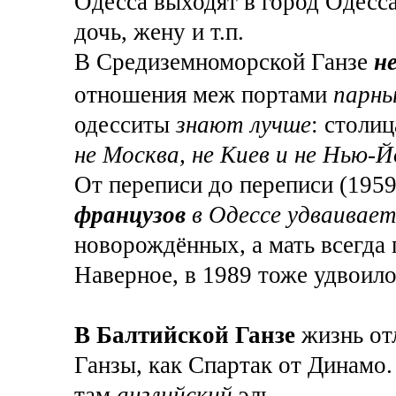
Одесса выходят в город Одесса
дочь, жену и т.п.
В Средиземноморской Ганзе
н
отношения меж портами
парны
одесситы
знают лучше
: столиц
не Москва, не Киев и не Нью
От переписи до переписи (1959
французов
в Одессе удваивает
новорождённых, а мать всегда 
Наверное, в 1989 тоже удвоило
В Балтийской Ганзе
жизнь от
Ганзы, как Спартак от Динамо.
там
английский
эль.