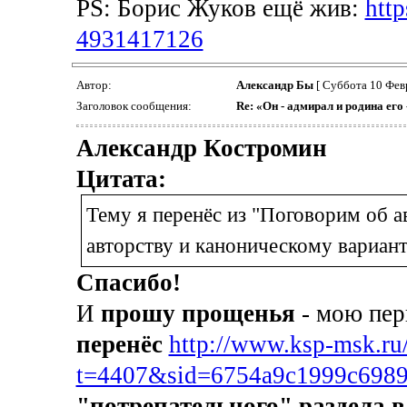
PS: Борис Жуков ещё жив:
http
4931417126
Автор:
Александр Бы
[ Суббота 10 Фев
Заголовок сообщения:
Re: «Он - адмирал и родина его
Александр Костромин
Цитата:
Тему я перенёс из "Поговорим об а
авторству и каноническому вариант
Спасибо!
И
прошу прощенья
- мою пер
перенёс
http://www.ksp-msk.ru
t=4407&sid=6754a9c1999c6989
"потрепательного" раздела в