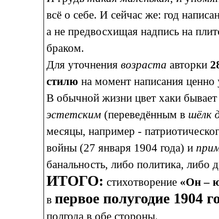
всё о себе. И сейчас же: год написа
а не предвосхищая надпись на пли
браком.
Для уточнения
возраста
авторки
2
стилю
на момент написания ценно
В обычной жизни цвет хаки бывает
эстетским
(переведённым в
шёлк д
месяцы, например - патриотическог
войны (27 января 1904 года) и
прим
банальность, либо политика, либо
ИТОГО:
стихотворение
«Он – ю
первое полугодие 1904 г
в
полгода в обе стороны.