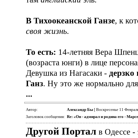
В Тихоокеанской Ганзе
, к к
своя жизнь
.
То есть:
14-летняя Вера Шпенц
(возраста юнги) в лице персон
Девушка из Нагасаки -
дерзко
Ганз
. Ну это же нормально для
...
Автор:
Александр Бы
[ Воскресенье 11 Февраль
Заголовок сообщения:
Re: «Он - адмирал и родина его - Марс
Другой Портал
в Одессе -