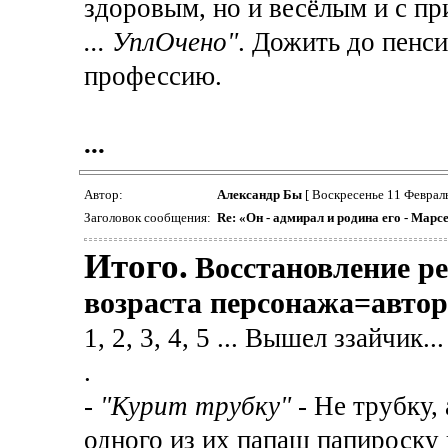
здоровым, но и весёлым и с п
... УплОчено"
. Дожить до пенси
профессию.
...
Автор:
Александр Бы
[ Воскресенье 11 Февраль
Заголовок сообщения:
Re: «Он - адмирал и родина его - Марс
Итого.
Восстановление ре
возраста персонажа=автор
1, 2, 3, 4, 5 ... Вышел ззайчик...
.
-
"Курит трубку"
- Не трубку,
одного из их папаш папироску 