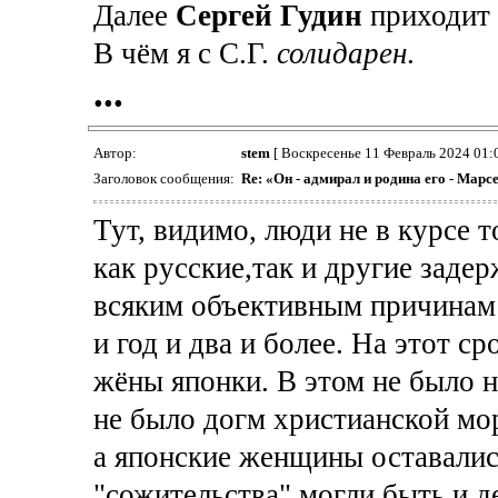
Далее
Сергей Гудин
приходит к
В чём я с С.Г.
солидарен
.
...
Автор:
stem
[ Воскресенье 11 Февраль 2024 01:
Заголовок сообщения:
Re: «Он - адмирал и родина его - Марс
Тут, видимо, люди не в курсе т
как русские,так и другие задер
всяким объективным причинам 
и год и два и более. На этот с
жёны японки. В этом не было 
не было догм христианской мо
а японские женщины оставались
"сожительства" могли быть и д