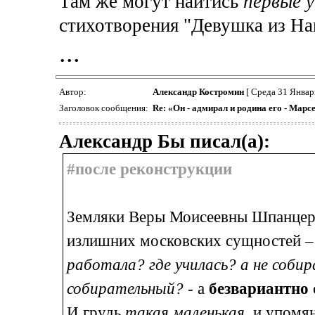
Там же могут найтись
первые 
стихотворения "Девушка из На
...
Автор:
Александр Костромин
[ Среда 31 Январ
Заголовок сообщения:
Re: «Он - адмирал и родина его - Марс
Александр Бы писал(а):
#после реконструкции
Земляки Веры Моисеевны Шпанцер 
излишних московских сущностей 
работала? где училась? а не собир
собирательный?
- а
безвариантно
И грудь
такая маленькая
, и упомя