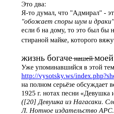
Это два:
Я-то думал, что "Адмирал" - э
"обожает споры шум и драки
если б на дому, то это был бы 
стираной майке, которого вяжу
жизнь богаче
моей
̶н̶а̶ш̶е̶й̶
Уже упоминавшийся в этой те
http://vysotsky.ws/index.php?s
на полном серьёзе обсуждает в
1925 г. нотах песни «Девушка 
([20] Девушка из Нагасаки. Сл
Л. Нотное издательство АРС. 19