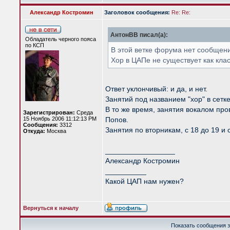
Александр Костромин
Заголовок сообщения:
Re: Re:
АнтонВВ писал(а):
Обладатель черного пояса
по КСП
В этой ветке форума нет сообщени
Хор в ЦАПе не существует как кла
Ответ уклончивый: и да, и нет.
Занятий под названием "хор" в сетке
В то же время, занятия вокалом про
Зарегистрирован:
Среда
15 Ноябрь 2006 11:12:13 PM
Попов.
Сообщения:
3312
Занятия по вторникам, с 18 до 19 и с
Откуда:
Москва
_________________
Александр Костромин
__________
Какой ЦАП нам нужен?
Вернуться к началу
Показать сообщения з