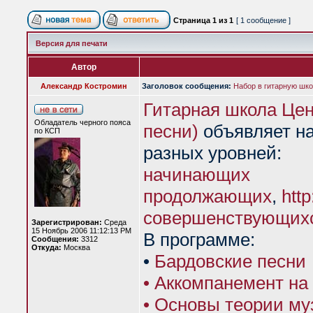
Страница
1
из
1
[ 1 сообщение ]
Версия для печати
Автор
Александр Костромин
Заголовок сообщения:
Набор в гитарную шко
Гитарная школа Цен
Обладатель черного пояса
песни)
объявляет на
по КСП
разных уровней:
начинающих
продолжающих
,
htt
совершенствующих
Зарегистрирован:
Среда
15 Ноябрь 2006 11:12:13 PM
В программе:
Сообщения:
3312
Откуда:
Москва
•
Бардовские песни
• Аккомпанемент на
• Основы теории му