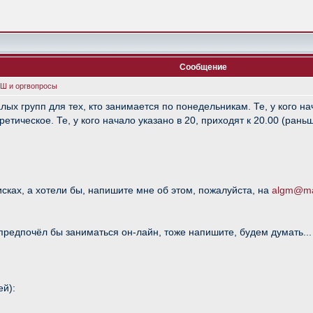
Сообщение
ГШ и оргвопросы
ых групп для тех, кто занимается по понедельникам. Те, у кого нач
ретическое. Те, у кого начало указано в 20, приходят к 20.00 (раньш
исках, а хотели бы, напишите мне об этом, пожалуйста, на
algm@mai
то предпочёл бы заниматься он-лайн, тоже напишите, будем думать...
ей):