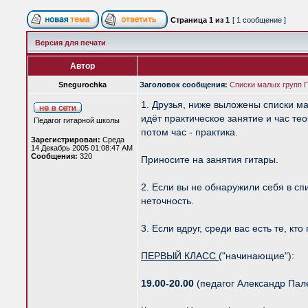
Страница
1
из
1
[ 1 сообщение ]
Версия для печати
Автор
Snegurochka
Заголовок сообщения:
Списки малых групп 
1. Друзья, ниже выложены списки мал
идёт практическое занятие и час тео
Педагог гитарной школы
потом час - практика.
Зарегистрирован:
Среда
14 Декабрь 2005 01:08:47 AM
Сообщения:
320
Приносите на занятия гитары.
2. Если вы не обнаружили себя в сп
неточность.
3. Если вдруг, среди вас есть те, к
ПЕРВЫЙ КЛАСС
("начинающие"):
19.00-20.00
(педагог Александр Пал