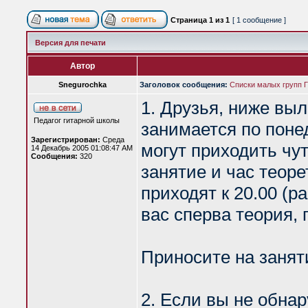
Страница
1
из
1
[ 1 сообщение ]
Версия для печати
Автор
Snegurochka
Заголовок сообщения:
Списки малых групп 
1. Друзья, ниже выл
Педагог гитарной школы
занимается по понед
Зарегистрирован:
Среда
могут приходить чут
14 Декабрь 2005 01:08:47 AM
Сообщения:
320
занятие и час теорет
приходят к 20.00 (р
вас сперва теория, 
Приносите на занят
2. Если вы не обнар