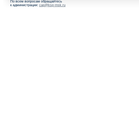
По всем вопросам обращайтесь
к администрации:
cap@ksp-msk.ru