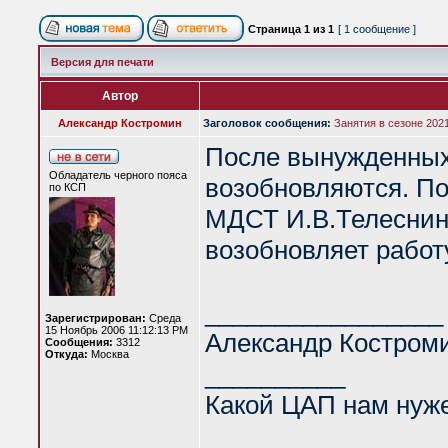
Страница
1
из
1
[ 1 сообщение ]
Версия для печати
Автор
Александр Костромин
Заголовок сообщения:
Занятия в сезоне 202
После вынужденных 
Обладатель черного пояса
возобновляются. По
по КСП
МДСТ И.В.Телеснино
возобновляет работ
_________________
Зарегистрирован:
Среда
15 Ноябрь 2006 11:12:13 PM
Александр Костром
Сообщения:
3312
Откуда:
Москва
__________
Какой ЦАП нам нуж