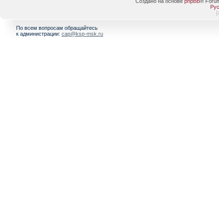
Создано на основе
phpBB
® Foru
Рус
[
По всем вопросам обращайтесь
к администрации:
cap@ksp-msk.ru