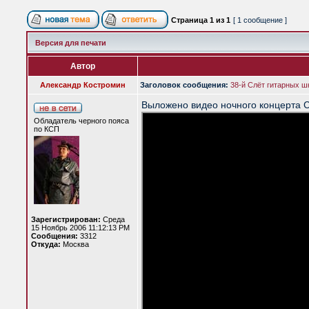
Страница
1
из
1
[ 1 сообщение ]
Версия для печати
Автор
Александр Костромин
Заголовок сообщения:
38-й Слёт гитарных ш
Выложено видео ночного концерта 
Обладатель черного пояса
по КСП
Зарегистрирован:
Среда
15 Ноябрь 2006 11:12:13 PM
Сообщения:
3312
Откуда:
Москва