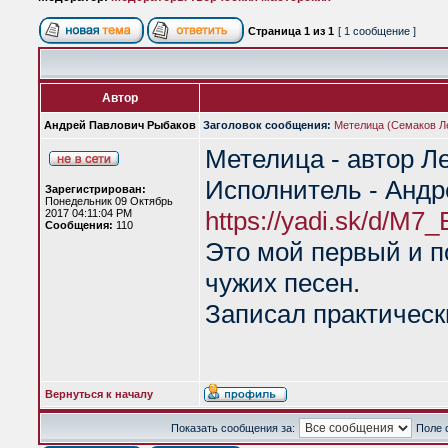
Страница
1
из
1
[ 1 сообщение ]
Автор
Андрей Павлович Рыбаков
Заголовок сообщения:
Метелица (Семаков Л
Метелица - автор Л
Исполнитель - Анд
Зарегистрирован:
Понедельник 09 Октябрь
https://yadi.sk/d/M7
2017 04:11:04 PM
Сообщения:
110
Это мой первый и п
чужих песен.
Записал практически
Вернуться к началу
Показать сообщения за:
Поле 