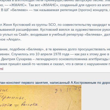
харова в агитпоходах пели преимущественно авторскую пес­ню. 
о, — «ЖМАНС». Так вот «ЖМАНС», созданный для одного из агитпо
г. В ШГ «Беляево» — так называемая репетиция (прогон) концерта, 
ил Женя Кустовский из группы SCO, по совместительству кандидат м
зываемой расшифровке. Кустовский взялся за художест­венное руко
то уплыл на Скай», входив­шая в учебный репертуар «Беляева», да
ное «Anqan».
ание, подобное «Беляе­ву», в те времена долго просуществовать
­менен. Случилось это 10 апреля 1978 года — как раз к этому дню
 Дмитрия Сухарева – легендарного основоположника агитбригады б
ремя пришёл какой-то человек и сказал, что в связи с нарушением 
ml
лан-конспект первого занятия, написанный А.Костроминым по доро