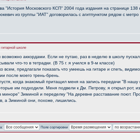
мова "История Московского КСП" 2004 года издания на странице 13
евич из группы "ИАТ" договорилась с агитпунктом рядом с метро Б
й гитарной школе
 возможно аккордами. Если не путаю, раз в неделю в школу пускал
али что-то в тетрадки. (В 75 г. я учился в 9-м классе)
 всем, предлагали показать что умеешь на гитаре и спеть, видимо
и после моего трень-брень.
пустя, когда знакомый притащил меня на запись передачи "В нашу 
оторые им подходили. Меня подвели к Дм. Петрову, я открыл рот, и
 в миноре" Зиминой и переделку "На деревне расставание поют. Пр
в, а Зиминой они, похоже, лишились.
а:
Поле сортировки