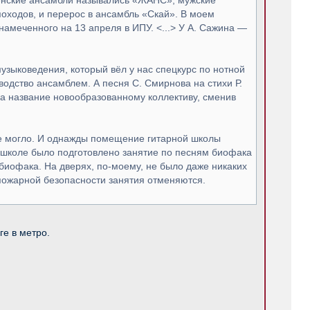
Женские ансамбли назывались «ЖАНС», мужские
ходов, и перерос в ансамбль «Скай». В моем
намеченного на 13 апреля в ИПУ. <...> У А. Сажина —
узыковедения, ко­торый вёл у нас спецкурс по нотной
водство ансамблем. А песня С. Смирнова на стихи Р.
ла название новообразо­ванному коллективу, сменив
 не могло. И однажды помещение гитарной школы
 в школе было подготовлено занятие по песням биофака
иофака. На дверях, по-моему, не было даже никаких
по­жарной безопасности занятия отменяются.
ге в метро.