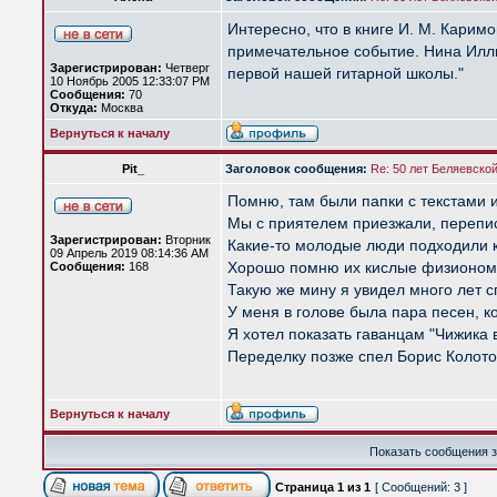
Интересно, что в книге И. М. Кари
примечательное событие. Нина Иллюк
Зарегистрирован:
Четверг
первой нашей гитарной школы."
10 Ноябрь 2005 12:33:07 PM
Сообщения:
70
Откуда:
Москва
Вернуться к началу
Pit_
Заголовок сообщения:
Re: 50 лет Беляевско
Помню, там были папки с текстами и
Мы с приятелем приезжали, переписыв
Зарегистрирован:
Вторник
Какие-то молодые люди подходили ко
09 Апрель 2019 08:14:36 AM
Хорошо помню их кислые физиономи
Сообщения:
168
Такую же мину я увидел много лет с
У меня в голове была пара песен, к
Я хотел показать гаванцам "Чижика
Переделку позже спел Борис Колото
Вернуться к началу
Показать сообщения з
Страница
1
из
1
[ Сообщений: 3 ]