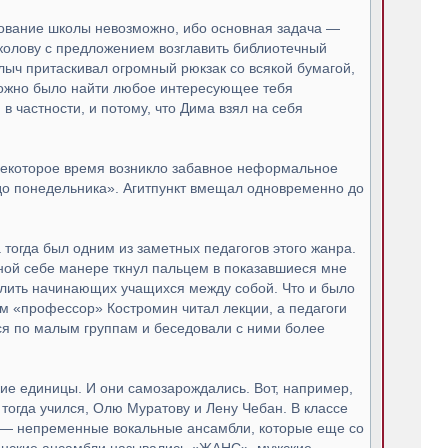
вование школы невоз­можно, ибо основная задача —
 Соколову с предложением возглавить библиотечный
лыч притаскивал огромный рюкзак со всякой бумагой,
 можно было найти любое интересующее тебя
, в частности, и потому, что Дима взял на себя
 некоторое время возникло забавное неформальное
о понедельника». Агитпункт вмещал одновре­менно до
тогда был одним из за­метных педагогов этого жанра.
ной себе манере ткнул пальцем в показавшиеся мне
елить начинающих учащихся между собой. Что и было
м «профессор» Костромин читал лекции, а педагоги
хся по малым группам и беседовали с ними более
кие единицы. И они самозарождались. Вот, например,
огда учился, Олю Муратову и Лену Чебан. В клас­се
 — непременные вокаль­ные ансамбли, которые еще со