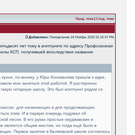
Пред. тема
|
След. тема
Добавлено:
Понедельник 24 Ноябрь 2025 02:16:47 PM
пятьдесят лет тому в агитпункте по адресу Профсоюзная
 школы КСП, получившей впоследствии название
 кухне, по-моему, у Юры Коновалова пришли к идее,
ожили мне занять­ся этой работой. Я растерянно
 такую гитарную школу. Это был агитпункт рядом со
 классах: для начина­ющих и для продолжающих.
няться этим. И в первую очередь подумал об
кой песни. В его руках простые окуджавские и
же является об­щим местом, но тогда ещё было в
ающих. Первое занятие в Беляевской школе состо­ялось