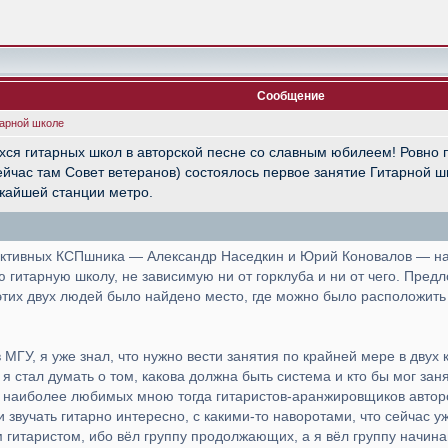
Сообщение
тарной школе
хся гитарных школ в авторской песне со славным юбилеем! Ровно 
сейчас там Совет ветеранов) состоялось первое занятие Гитарной
жайшей станции метро.
а активных КСПшника — Александр Наседкин и Юрий Коновалов — на
 гитарную школу, не зависимую ни от горклуба и ни от чего. Предл
этих двух людей было найдено место, где можно было располо­жить
МГУ, я уже знал, что нужно вести занятия по крайней мере в двух
 я стал думать о том, какова должна быть система и кто бы мог за­
з наиболее любимых мною тогда гитаристов-аранжировщиков авторс
 звучать гитарно интересно, с какими-то наворотами, что сейчас у
ым гитаристом, ибо вёл группу продолжающих, а я вёл группу начин