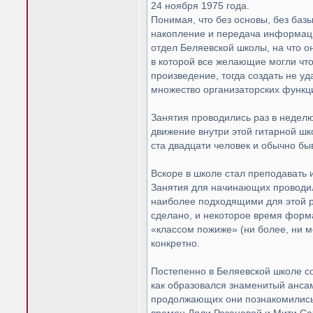
24 ноября 1975 года.
Понимая, что без основы, без баз
накопление и передача информа­ции
отдел Беляевской школы, на что о
в которой все желающие могли чт
произведение, тог­да создать не уд
множество организаторских функц
Занятия проводились раз в недел
движение внутри этой ги­тарной 
ста двадцати человек и обычно быв
Вскоре в школе стал преподавать 
Занятия для начинающих прово­дил
наибо­лее подходящими для этой 
сделано, и некоторое время форма
«классом по­жиже» (ни более, ни 
конкретно.
Постепенно в Беляевской школе со
как образовался знаменитый ансам
продолжающих они познакомились 