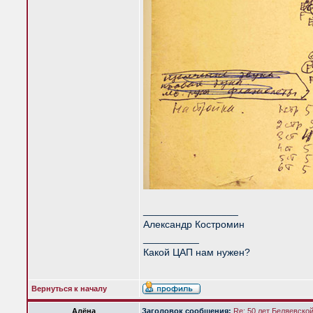
_________________
Александр Костромин
__________
Какой ЦАП нам нужен?
Вернуться к началу
Алёна
Заголовок сообщения:
Re: 50 лет Беляевско