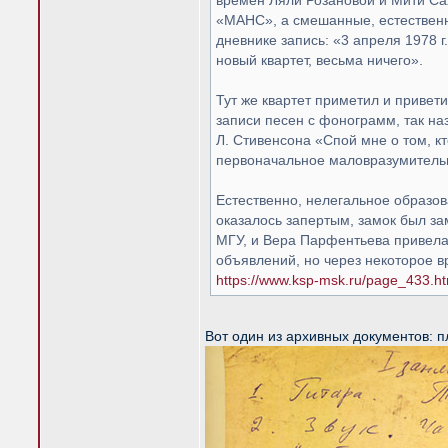
времен Ляли Розановой и Мити Са
«МАНС», а смешанные, естественн
дневнике запись: «3 апреля 1978 
новый квартет, весьма ничего».
Тут же квартет приметил и привет
записи песен с фонограмм, так на
Л. Стивенсона «Спой мне о том, к
первоначальное маловразумитель­
Естественно, нелегальное образов
оказалось запертым, замок был за
МГУ, и Вера Парфентьева привела
объявлений, но через некоторое в
https://www.ksp-msk.ru/page_433.ht
Вот один из архивных документов: п