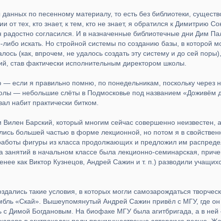
ы данных по песенному ма­териалу, то есть без библиотеки, сущест
 от тех, кто знает, к тем, кто не знает, я обратился к Димит­рию
н радостно согласился. И в назна­ченные библиотечные дни Дим Па
о-либо искать. Но стройной системы по созданию базы, в которой
алось (как, впрочем, не удалось создать эту сис­тему и до сей поры)
ий, став фактически испол­нительным директором школы.
ю — если я правильно помню, по понедельникам, поскольку через
школы — небольшие слёты в Подмосковье под названием «Доживём д
ал набит практи­чески битком.
и Вилен Барский, который многим сейчас совершенно неизвестен, а 
ись большей частью в форме лекционной, но потом я в свой­ствен
работы фигуры из класса продолжа­ющих и предложил им распред
 за­нятий в начальном классе была лекционно-семинарская, приче
менее как Виктор Кузнецов, Андрей Сажин и т. п.) разводили учащи
здались такие условия, в которых могли самозарождаться творчес
бль «Скай». Вышеупомянутый Андрей Сажин привёл с МГУ, где он т
с Димой Богдановым. На биофаке МГУ была агитбригада, а в ней