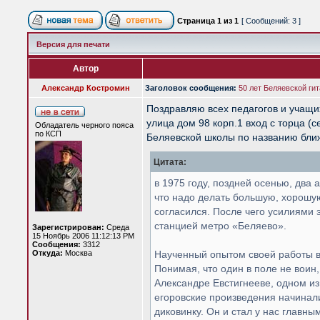
Страница
1
из
1
[ Сообщений: 3 ]
Версия для печати
Автор
Александр Костромин
Заголовок сообщения:
50 лет Беляевской ги
Поздравляю всех педагогов и учащи
улица дом 98 корп.1 вход с торца (
Обладатель черного пояса
по КСП
Беляевской школы по названию бли
Цитата:
в 1975 году, поздней осенью, дв
что надо делать большую, хорошую
согласился. После чего усилиями 
стан­цией метро «Беляево».
Зарегистрирован:
Среда
15 Ноябрь 2006 11:12:13 PM
Сообщения:
3312
Откуда:
Москва
Наученный опытом своей работы в 
Понимая, что один в поле не воин,
Александре Евстиг­нееве, одном и
егоровские произведения начинали
диковинку. Он и стал у нас главн