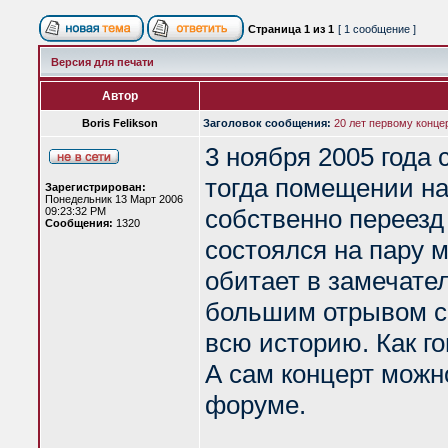
Страница
1
из
1
[ 1 сообщение ]
Версия для печати
Автор
Boris Felikson
Заголовок сообщения:
20 лет первому конц
3 ноября 2005 года
тогда помещении н
Зарегистрирован:
Понедельник 13 Март 2006
собственно переезд 
09:23:32 PM
Сообщения:
1320
состоялся на пару 
обитает в замечате
большим отрывом с
всю историю. Как го
А сам концерт можн
форуме.