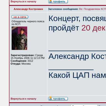
Вернуться к началу
Александр Костромин
Заголовок сообщения:
Re: Поздравляем КСП 
Концерт, посв
Обладатель черного пояса
по КСП
пройдёт
20 дек
____________
Александр Кос
Зарегистрирован:
Среда
15 Ноябрь 2006 11:12:13 PM
Сообщения:
3312
__________
Откуда:
Москва
Какой ЦАП нам
Вернуться к началу