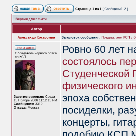
Страница
1
из
1
[ Сообщений: 2 ]
Версия для печати
Автор
Александр Костромин
Заголовок сообщения:
Поздравляем КСП с 6
Ровно 60 лет н
Обладатель черного пояса
по КСП
состоялось пер
Студенческой 
физического ин
эпоха собстве
Зарегистрирован:
Среда
15 Ноябрь 2006 11:12:13 PM
Сообщения:
3312
посиделки, раз
Откуда:
Москва
концерты, гита
подобию КСП М