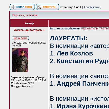
Страница
1
из
1
[ 1 сообщение ]
Версия для печати
Автор
Заголовок сообщения:
РЕЗУЛЬТАТЫ ТРЕТЬЕ
Александр Костромин
ЛАУРЕАТЫ:
Обладатель черного пояса
В номинации «автор
по КСП
1.
Лев Козлов
2.
Константин Руд
В номинации «автор
Зарегистрирован:
Среда
15 Ноябрь 2006 11:12:13 PM
1.
Андрей Панченк
Сообщения:
3312
Откуда:
Москва
В номинации «испо
1.
Ирина Курочкина