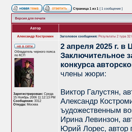
Страница
1
из
1
[ 1 сообщение ]
Версия для печати
Автор
Александр Костромин
Заголовок сообщения:
Результаты 2 тура 32
2 апреля 2025 г. в
Обладатель черного пояса
Заключительное з
по КСП
конкурса авторско
члены жюри:
Виктор Галустян, ав
Зарегистрирован:
Среда
15 Ноябрь 2006 11:12:13 PM
Александр Костроми
Сообщения:
3312
Откуда:
Москва
ъудожественным во
Ирина Левинзон, ав
Юрий Лорес, автор 