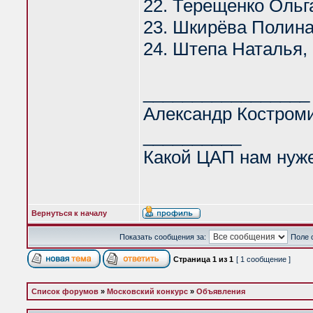
22. Терещенко Ольг
23. Шкирёва Полина
24. Штепа Наталья,
_________________
Александр Костром
__________
Какой ЦАП нам нуж
Вернуться к началу
Показать сообщения за:
Поле 
Страница
1
из
1
[ 1 сообщение ]
Список форумов
»
Московский конкурс
»
Объявления