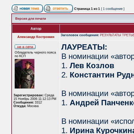
Страница
1
из
1
[ 1 сообщение ]
Версия для печати
Автор
Заголовок сообщения:
РЕЗУЛЬТАТЫ ТРЕТЬЕ
Александр Костромин
ЛАУРЕАТЫ:
Обладатель черного пояса
В номинации «автор
по КСП
1.
Лев Козлов
2.
Константин Руд
В номинации «автор
Зарегистрирован:
Среда
15 Ноябрь 2006 11:12:13 PM
1.
Андрей Панченк
Сообщения:
3312
Откуда:
Москва
В номинации «испо
1.
Ирина Курочкина