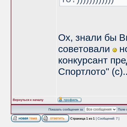
Ох, знали бы В
советовали
н
конкурсант пре
Спортлото" (с)..
Вернуться к началу
Показать сообщения за:
Поле 
Страница
1
из
1
[ Сообщений: 7 ]