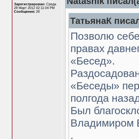
Natashik писал(а
Зарегистрирован:
Среда
28 Март 2012 02:11:04 PM
Сообщения:
28
ТатьянаК писал
Позволю себе
правах давне
«Бесед».
Раздосадован
«Беседы» пер
полгода назад
Был благоскл
Владимиром Б
.