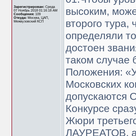
Зарегистрирован:
Среда
высоким, може
07 Ноябрь 2018 01:16:18 AM
Сообщения:
109
Откуда:
Москва, ЦАП,
второго тура, 
Межвузовский КСП
определяли тог
достоен зван
таком случае 
Положения: «У
Московских ко
допускаются О
Конкурсе сразу
Жюри третьего
ЛАУРЕАТОВ, а 