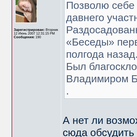
Позволю себе
давнего участ
Раздосадован
Зарегистрирован:
Вторник
12 Июнь 2007 12:31:15 PM
Сообщения:
190
«Беседы» перв
полгода назад
Был благоскло
Владимиром Б
.
А нет ли возмо
сюда обсудить