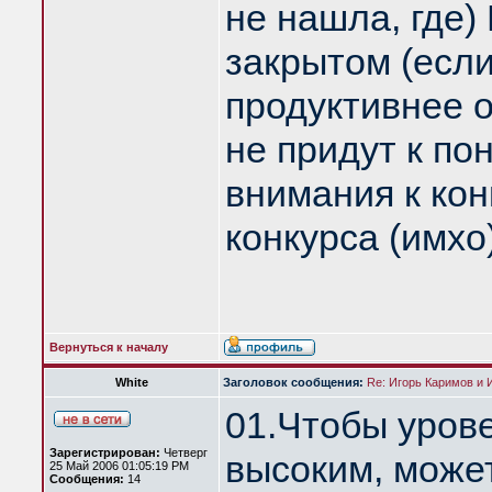
не нашла, где) 
закрытом (если
продуктивнее 
не придут к п
внимания к кон
конкурса (имхо)
Вернуться к началу
White
Заголовок сообщения:
Re: Игорь Каримов и 
01.Чтобы урове
Зарегистрирован:
Четверг
высоким, може
25 Май 2006 01:05:19 PM
Сообщения:
14