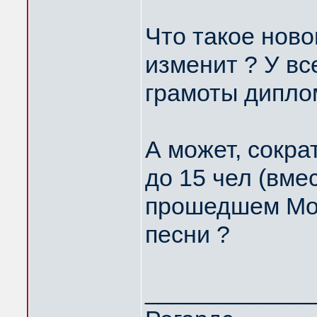
Что такое нов
изменит ? У вс
грамоты дипло
А может, сокра
до 15 чел (вмес
прошедшем Мосг
песни ?
____________