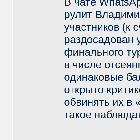
В чате WhatsA
рулит Владими
участников (к с
раздосадован 
финального тур
в числе отсея
одинаковые ба
открыто критик
обвинять их в
такое наблюдать