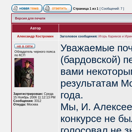
Страница
1
из
1
[ Сообщений: 7 ]
Версия для печати
Автор
Александр Костромин
Заголовок сообщения:
Игорь Каримов и Ирин
Уважаемые поч
Обладатель черного пояса
по КСП
(бардовской) п
вами некоторы
результатам Мо
года.
Зарегистрирован:
Среда
15 Ноябрь 2006 11:12:13 PM
Сообщения:
3312
Мы, И. Алексее
Откуда:
Москва
конкурсе не бы
голосовал не зн