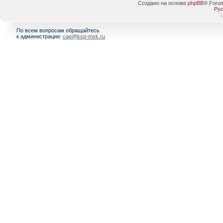
Создано на основе
phpBB
® Foru
Рус
[
По всем вопросам обращайтесь
к администрации:
cap@ksp-msk.ru