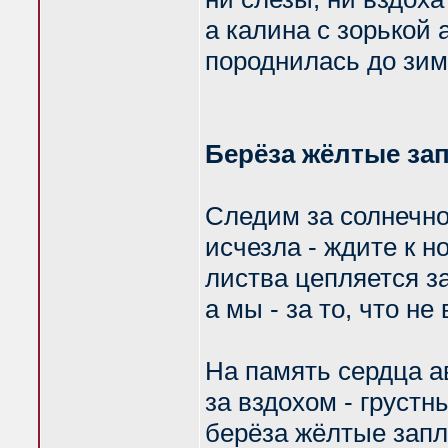
а калина с зорькой 
породнилась до зим
Берёза жёлтые зап
Следим за солнечно
исчезла - ждите к н
листва цепляется за
а мы - за то, что не
На память сердца а
за вздохом - грустн
берёза жёлтые запл