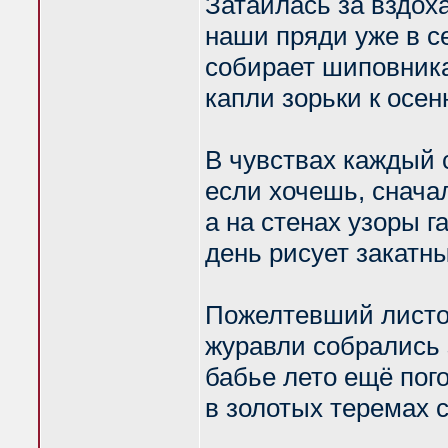
Затаилась за вздоха
наши пряди уже в с
собирает шиповника
капли зорьки к осен
В чувствах каждый 
если хочешь, снача
а на стенах узоры г
день рисует закатн
Пожелтевший листоч
журавли собрались з
бабье лето ещё пог
в золотых теремах 