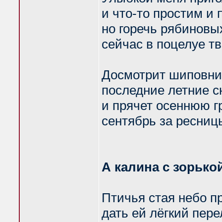
и что-то простим и
но горечь рябиновы
сейчас в поцелуе т
Досмотрит шиповни
последние летние сн
и прячет осеннюю г
сентябрь за ресниц
А калина с зорьк
Птичья стая небо п
дать ей лёгкий пере