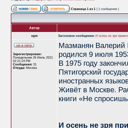
Страница
1
из
1
[ 1 сообщение ]
Автор
vgm
Заголовок сообщения:
И осень не зря приве
Мазманян Валерий 
родился 9 июля 195
Зарегистрирован:
Понедельник 26 Июль 2021
В 1975 году закончи
02:21:24 PM
Сообщения:
31
Откуда:
Москва
Пятигорский госуда
иностранных языков
Живёт в Москве. Ра
книги «Не спросишь
И осень не зря пр