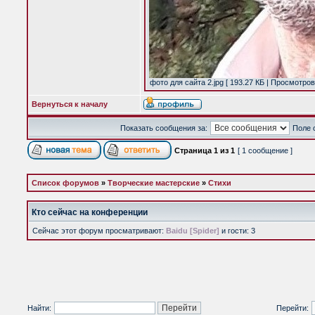
фото для сайта 2.jpg [ 193.27 КБ | Просмотров
Вернуться к началу
Показать сообщения за:
Поле 
Страница
1
из
1
[ 1 сообщение ]
Список форумов
»
Творческие мастерские
»
Стихи
Кто сейчас на конференции
Сейчас этот форум просматривают:
Baidu [Spider]
и гости: 3
Найти:
Перейти: