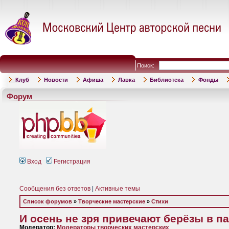
Поиск:
Клуб
Новости
Афиша
Лавка
Библиотека
Фонды
Форум
Вход
Регистрация
Сообщения без ответов
|
Активные темы
Список форумов
»
Творческие мастерские
»
Стихи
И осень не зря привечают берёзы в 
Модератор:
Модераторы творческих мастерских