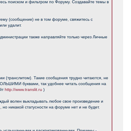
тесь поиском и фильтром по Форуму. Создавайте темы в
тему (сообщение) не в том форуме, свяжитесь с
или удалит.
Администрации также направляйте только через Личные
ми (транслитом). Такие сообщения трудно читаются, не
 БОЛЬШИМИ буквами, так удобнее читать сообщения на
айт
http://www.translit.ru
)
каждый волен выкладывать любое свое произведение и
 но никакой статусности на форуме нет и не будет.
ть услышанными и раскритикованными. Причины -