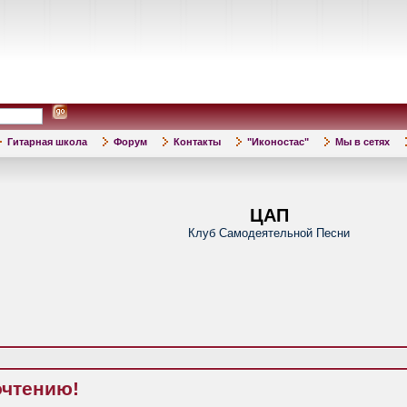
Гитарная школа
Форум
Контакты
"Иконостас"
Мы в сетях
ЦАП
Клуб Самодеятельной Песни
очтению!