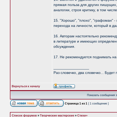
прямая польза для других пишущих, 
аналогии, строя критику, в том чис
15. "Хорошо", "плохо", "графоман" 
перехода на личности, который в д
16. Авторам настоятельно рекоменд
в литературе и имеющих определенн
обсуждения.
17. Не рекомендуется поднимать на
_________________
Раз словечко, два словечко... Будет
Вернуться к началу
Показать сообщения з
Страница
1
из
1
[ 1 сообщение ]
Список форумов
»
Творческие мастерские
»
Стихи+