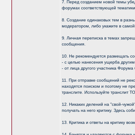
7. Перед созданием новой темы убе
форумах соответствующей тематики
8. Создание одинаковых тем в разн
модератором, либо укажите в самой
9. Личная переписка в темах запре
сообщения.
10. Не рекомендуется размещать с
- с целью нанесения ущерба другим
- от лица другого участника Форума 
11. При отправке сообщений не рек
находятся поиском и поэтому не п
транслите. Используйте транслит ТО
12. Никаких делений на "свой-чужо
получать на него критику. Здесь со
13. Критика и ответы на критику во
14. Банятся и удаляются с форума