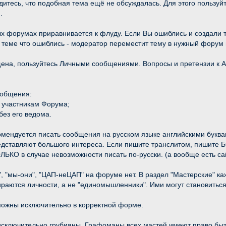
дитесь, что подобная тема ещё не обсуждалась. Для этого пользуй
.
ых форумах приравнивается к флуду. Если Вы ошиблись и создали 
 теме что ошиблись - модератор переместит тему в нужный форум 
щена, пользуйтесь Личными сообщениями. Вопросы и претензии к 
ообщения:
 участникам Форума;
без его ведома.
омендуется писать сообщения на русском языке английскими буква
редставляют большого интереса. Если пишите транслитом, пишите
ЛЬКО в случае невозможности писать по-русски. (а вообще есть с
й", "мы-они", "ЦАП-неЦАП" на форуме нет. В раздел "Мастерские" 
бираются личности, а не "единомышленники". Ими могут становиться,
зможны исключительно в корректной форме.
 исключительно грубияны. Графоманы всех мастей имеют право бы