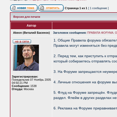
Страница
1
из
1
[ 1 сообщение ]
Версия для печати
Автор
Akeon (Виталий Басенок)
Заголовок сообщения:
ПРАВИЛА ФОРУМА. Об
1. Общие Правила форума обязател
Правила могут изменяться без пред
2. Перед тем, как приступить к от
который собираетесь отправлять с
3. На Форуме запрещаются неумере
Зарегистрирован:
Понедельник 07 Ноябрь 2005
4. Личные отношения на форуме вы
04:50:21 PM
Сообщения:
1538
Откуда:
Москва
5. Флуд на Форуме запрещён. Флуд
раздел. Флейм в других разделах н
6. Реклама на Форуме приравнивает