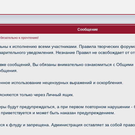
Сообщение
язательно к прочтению!
ьны к исполнению всеми участниками. Правила творческих фору
варительного уведомления. Незнание Правил не освобождает от от
правке сообщений, Вы обязаны внимательно ознакомиться с Общим
ообщения.
нное использование нецензурных выражений и оскорбления.
ясняются только через Личный ящик.
еры будут предупреждаться, а при первом повторном нарушении -
е приветствуется и может быть наказан предупреждением.
ся к флуду и запрещена. Администрация оставляет за собой прав