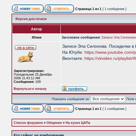
Страница
1
из
1
[ 1 сообщение ]
Версия для печати
Автор
Юлия
Заголовок сообщения:
Записи Эла Силонова
Записи Эла Силонова. Посиделки в
На Ютубе:
https://www.youtube.com/pl
Вконтакте:
https://vkvideo.ru/playlist
Зарегистрирован:
Понедельник 25 Декабрь
2006 11:43:12 AM
Сообщения:
109
Вернуться к началу
Показать сообщения за:
Поле 
Страница
1
из
1
[ 1 сообщение ]
Список форумов
»
Общение
»
На кухне ЦАПа
Кто сейчас на конференции