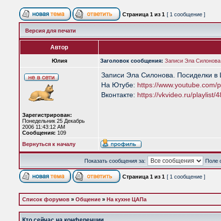
Страница
1
из
1
[ 1 сообщение ]
Версия для печати
Автор
Юлия
Заголовок сообщения:
Записи Эла Силонова
Записи Эла Силонова. Посиделки в
На Ютубе:
https://www.youtube.com/pl
Вконтакте:
https://vkvideo.ru/playlist
Зарегистрирован:
Понедельник 25 Декабрь
2006 11:43:12 AM
Сообщения:
109
Вернуться к началу
Показать сообщения за:
Поле 
Страница
1
из
1
[ 1 сообщение ]
Список форумов
»
Общение
»
На кухне ЦАПа
Кто сейчас на конференции