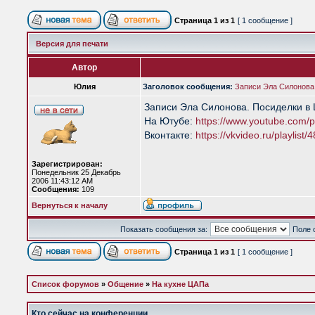
Страница
1
из
1
[ 1 сообщение ]
Версия для печати
Автор
Юлия
Заголовок сообщения:
Записи Эла Силонова
Записи Эла Силонова. Посиделки в
На Ютубе:
https://www.youtube.com/pl
Вконтакте:
https://vkvideo.ru/playlist
Зарегистрирован:
Понедельник 25 Декабрь
2006 11:43:12 AM
Сообщения:
109
Вернуться к началу
Показать сообщения за:
Поле 
Страница
1
из
1
[ 1 сообщение ]
Список форумов
»
Общение
»
На кухне ЦАПа
Кто сейчас на конференции