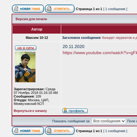
Страница
1
из
1
[ 1 сообщение ]
Версия для печати
Автор
Максим 10-12
Заголовок сообщения:
Концерт лауреатов и
20.11.2020
https://www.youtube.com/watch?v=gF
Зарегистрирован:
Среда
07 Ноябрь 2018 01:16:18 AM
Сообщения:
109
Откуда:
Москва, ЦАП,
Межвузовский КСП
Вернуться к началу
Показать сообщения за:
Поле 
Страница
1
из
1
[ 1 сообщение ]