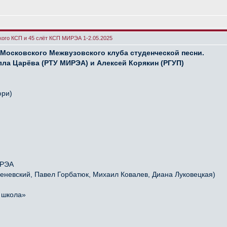
кого КСП и 45 слёт КСП МИРЭА 1-2.05.2025
ль Московского Межвузовского клуба студенческой песни.
лла Царёва (РТУ МИРЭА) и Алексей Корякин (РГУП)
юри)
ИРЭА
Беневский, Павел Горбатюк, Михаил Ковалев, Диана Луковецкая)
 школа»