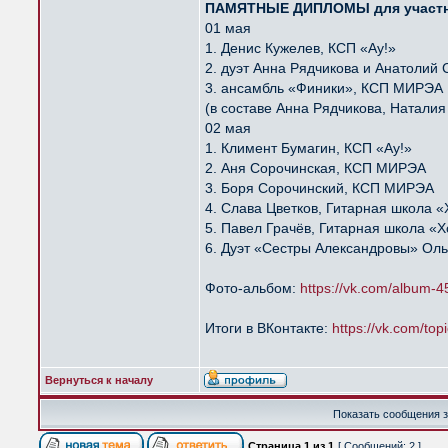
ПАМЯТНЫЕ ДИПЛОМЫ для участн
01 мая
1. Денис Кужелев, КСП «Ау!»
2. дуэт Анна Рядчикова и Анатоли
3. ансамбль «Финики», КСП МИРЭА
(в составе Анна Рядчикова, Натали
02 мая
1. Климент Бумагин, КСП «Ау!»
2. Аня Сорочинская, КСП МИРЭА
3. Боря Сорочинский, КСП МИРЭА
4. Слава Цветков, Гитарная школа 
5. Павел Грачёв, Гитарная школа «
6. Дуэт «Сестры Александровы» Оль
Фото-альбом:
https://vk.com/album
Итоги в ВКонтакте:
https://vk.com/t
Вернуться к началу
Показать сообщения з
Страница
1
из
1
[ Сообщений: 2 ]