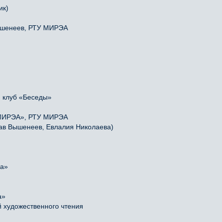
ик)
Вышенеев, РТУ МИРЭА
, клуб «Беседы»
 МИРЭА», РТУ МИРЭА
лав Вышенеев, Евлалия Николаева)
ца»
а»
 художественного чтения