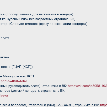
рские (прослушивания для включения в концерт)
ет конкурсный блок без возрастных ограничений)
остер «Споемте вместе» (сразу по окончании концерта)
 слета
такте»
й песни (ГЦАП (КСП))
те Межвузовского КСП
ic.php?f=48&t=6041
нный руководитель слета), страничка в ВК:
https://vk.com/id3058196
неев (детский концерт), странички в ВК:
olaeva
о всем вопросам), телефон 8 (903) 127- 44-91, страничка в ВК:
http