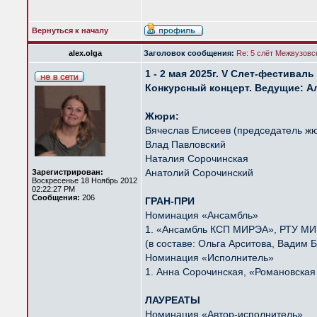
Вернуться к началу
alex.olga
Заголовок сообщения:
Re: 5 слёт Межвузовс
1 - 2 мая 2025г. V Слет-фестива
Конкурсный концерт. Ведущие: А
Жюри:
Вячеслав Елисеев (председатель ж
Влад Павловский
Наталия Сорочинская
Анатолий Сорочинский
Зарегистрирован:
Воскресенье 18 Ноябрь 2012
02:22:27 PM
Сообщения:
206
ГРАН-ПРИ
Номинация «Ансамбль»
1. «Ансамбль КСП МИРЭА», РТУ М
(в составе: Ольга Арситова, Вадим 
Номинация «Исполнитель»
1. Анна Сорочинская, «Романовская
ЛАУРЕАТЫ
Номинация «Автор-исполнитель»