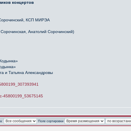
иков концертов
й Сорочинский, КСП МИРЭА
я Сорочинская, Анатолий Сорочинский)
«Ходынка»
Ходынка»
га и Татьяна Александровы
-45800199_307393941
opic-45800199_53675145
а:
Поле сортировки