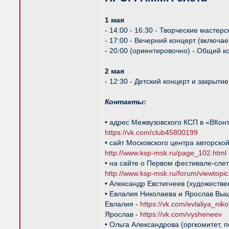
1 мая
- 14:00 - 16:30 - Творческие масте
- 17:00 - Вечерний концерт (включа
- 20:00 (ориентировочно) - Общий к
2 мая
- 12:30 - Детский концерт и закрытие
Контакты:
• адрес Межвузовского КСП в «ВКон
https://vk.com/club45800199
• сайт Московского центра авторско
http://www.ksp-msk.ru/page_102.html
• на сайте о Первом фестивале-сле
http://www.ksp-msk.ru/forum/viewtop
• Александр Евстигнеев (художестве
• Евлалия Николаева и Ярослав Выше
Евлалия -
https://vk.com/evlaliya_nik
Ярослав -
https://vk.com/vysheneev
• Ольга Александрова (оргкомитет, п