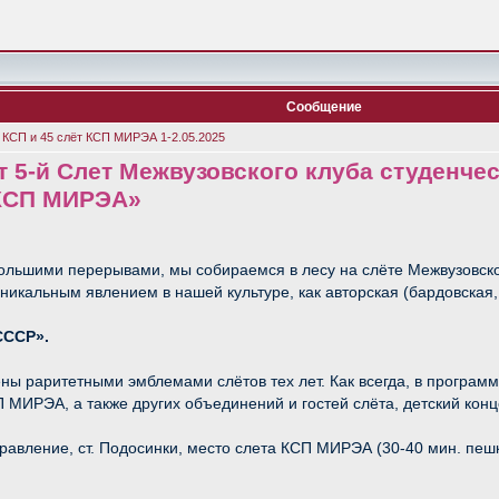
Сообщение
 КСП и 45 слёт КСП МИРЭА 1-2.05.2025
ет 5-й Слет Межвузовского клуба студенчес
«КСП МИРЭА»
ебольшими перерывами, мы собираемся в лесу на слёте Межвузовско
икальным явлением в нашей культуре, как авторская (бардовская,
СССР».
ны раритетными эмблемами слётов тех лет. Как всегда, в программ
 МИРЭА, а также других объединений и гостей слёта, детский конц
равление, ст. Подосинки, место слета КСП МИРЭА (30-40 мин. пешк