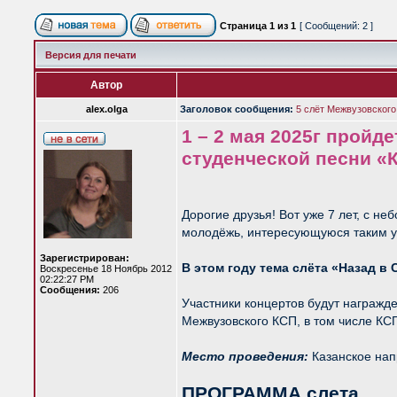
Страница
1
из
1
[ Сообщений: 2 ]
Версия для печати
Автор
alex.olga
Заголовок сообщения:
5 слёт Межвузовского
1 – 2 мая 2025г пройд
студенческой песни 
Дорогие друзья! Вот уже 7 лет, с н
молодёжь, интересующуюся таким ун
Зарегистрирован:
В этом году тема слёта «Назад в 
Воскресенье 18 Ноябрь 2012
02:22:27 PM
Сообщения:
206
Участники концертов будут награжде
Межвузовского КСП, в том числе КСП
Место проведения:
Казанское нап
ПРОГРАММА слета