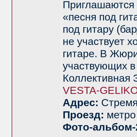
Приглашаются 
«песня под гит
под гитару (ба
не участвует х
гитаре. В Жюри
участвующих в
Коллективная З
VESTA-GELIKO
Адрес:
Стремян
Проезд:
метро
Фото-альбом-