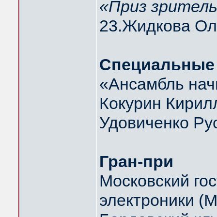
«Приз зритель
23.Жидкова О
Специальные
«Ансамбль на
Кокурин Кири
Удовиченко Р
Гран-при
Московский го
электроники (