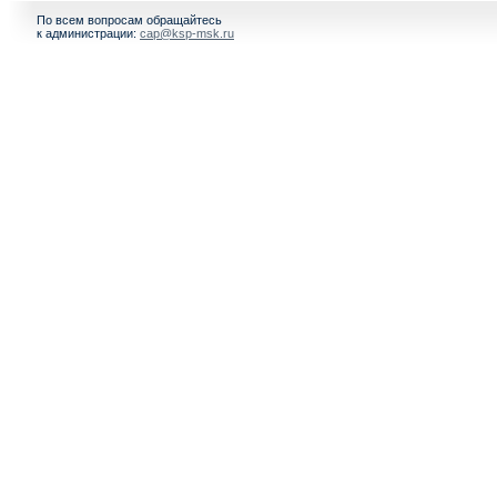
По всем вопросам обращайтесь
к администрации:
cap@ksp-msk.ru