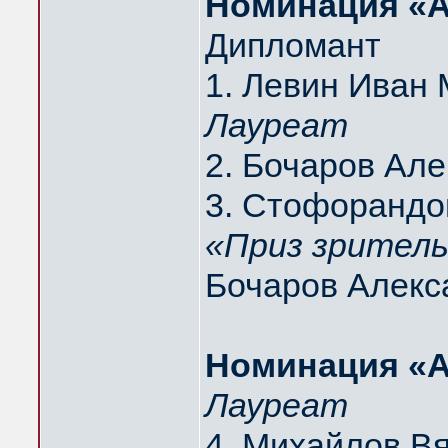
Hоминация «
Дипломант
1. Левин Ива
Лауреат
2. Бочаров А
3. Стофорандо
«Приз зритель
Бочаров Алек
Hоминация «А
Лауреат
4. Михайлов 