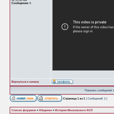
02:33:08 AM
Сообщения:
6
Вернуться к началу
Показать сообщения з
Страница
1
из
1
[ Сообщений: 2 ]
Список форумов
»
Общение
»
История Московского КСП