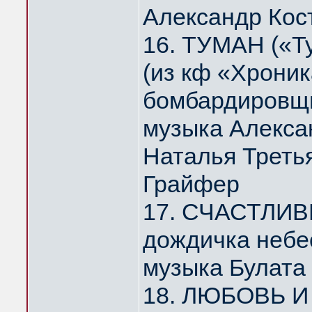
Александр Кос
16. ТУМАН («Т
(из кф «Хрони
бомбардировщи
музыка Алекса
Наталья Треть
Грайфер
17. СЧАСТЛИВ
дождичка небе
музыка Булата
18. ЛЮБОВЬ И 