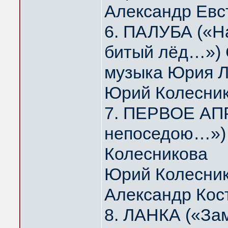
Александр Евс
6. ПАЛУБА («На
битый лёд…») 
музыка Юрия 
Юрий Колесни
7. ПЕРВОЕ АПР
непоседою…») 
Колесникова
Юрий Колесник
Александр Кос
8. ЛАНКА («За