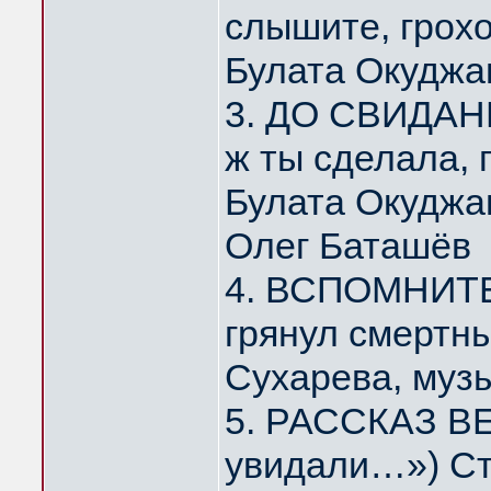
слышите, грох
Булата Окуджа
3. ДО СВИДАНИ
ж ты сделала,
Булата Окуджа
Олег Баташёв
4. ВСПОМНИТЕ,
грянул смертн
Сухарева, муз
5. РАССКАЗ ВЕ
увидали…») Ст