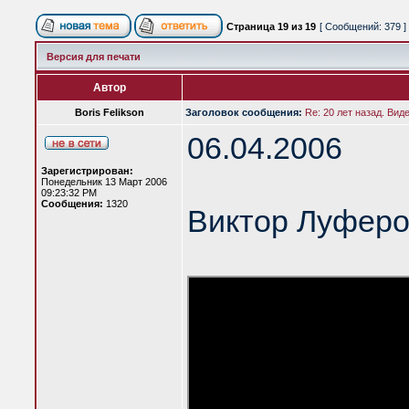
Страница
19
из
19
[ Сообщений: 379 ]
Версия для печати
Автор
Boris Felikson
Заголовок сообщения:
Re: 20 лет назад. Вид
06.04.2006
Зарегистрирован:
Понедельник 13 Март 2006
09:23:32 PM
Сообщения:
1320
Виктор Луферо