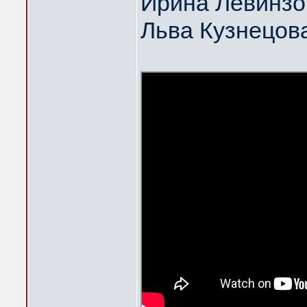
Ирина Левинзо
Льва Кузнецов