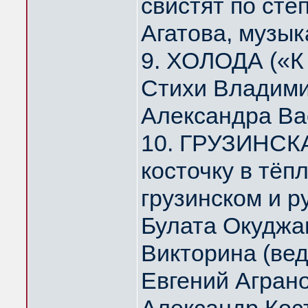
свистят по ст
Агатова, музык
9. ХОЛОДА («К
Стихи Владими
Александра Ва
10. ГРУЗИНСК
косточку в тё
грузинском и р
Булата Окуджа
Викторина (ве
Евгений Агран