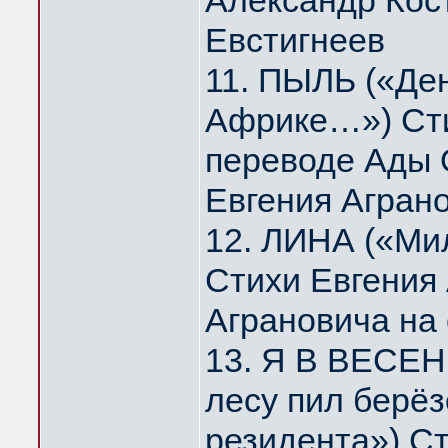
Александр Кос
Евстигнеев
11. ПЫЛЬ («Де
Африке…») Сти
переводе Ады 
Евгения Агран
12. ЛИНА («Мил
Стихи Евгения
Аграновича на
13. Я В ВЕСЕН
лесу пил берё
резидента») Ст