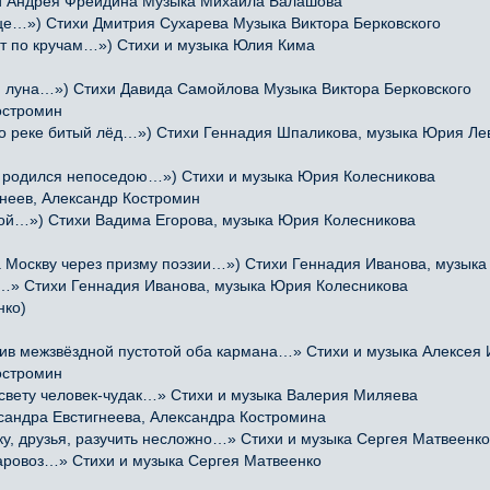
 Андрея Фрейдина Музыка Михаила Балашова
це…») Стихи Дмитрия Сухарева Музыка Виктора Берковского
гут по кручам…») Стихи и музыка Юлия Кима
 луна…») Стихи Давида Самойлова Музыка Виктора Берковского
остромин
по реке битый лёд…») Стихи Геннадия Шпаликова, музыка Юрия Ле
я родился непоседою…») Стихи и музыка Юрия Колесникова
неев, Александр Костромин
ной…») Стихи Вадима Егорова, музыка Юрия Колесникова
Москву через призму поэзии…») Стихи Геннадия Иванова, музыка
м…» Стихи Геннадия Иванова, музыка Юрия Колесникова
нко)
 межзвёздной пустотой оба кармана…» Стихи и музыка Алексея
остромин
свету человек-чудак…» Стихи и музыка Валерия Миляева
сандра Евстигнеева, Александра Костромина
, друзья, разучить несложно…» Стихи и музыка Сергея Матвеенко
ровоз…» Стихи и музыка Сергея Матвеенко