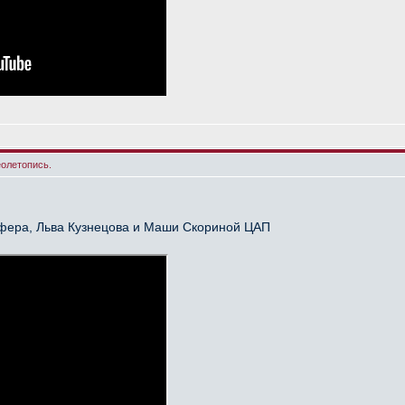
еолетопись.
йфера, Льва Кузнецова и Маши Скориной ЦАП