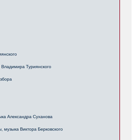
иянского
 Владимира Туриянского
избора
ка Александра Суханова
 музыка Виктора Берковского