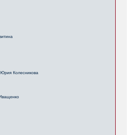
витина
 Юрия Колесникова
 Иващенко