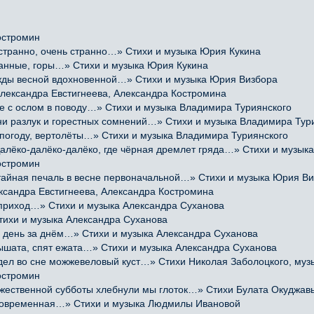
остромин
транно, очень странно…» Стихи и музыка Юрия Кукина
манные, горы…» Стихи и музыка Юрия Кукина
ы весной вдохновенной…» Стихи и музыка Юрия Визбора
лександра Евстигнеева, Александра Костромина
 с ослом в поводу…» Стихи и музыка Владимира Туриянского
 разлук и горестных сомнений…» Стихи и музыка Владимира Тур
погоду, вертолёты…» Стихи и музыка Владимира Туриянского
ко-далёко-далёко, где чёрная дремлет гряда…» Стихи и музыка
остромин
йная печаль в весне первоначальной…» Стихи и музыка Юрия В
ксандра Евстигнеева, Александра Костромина
приход…» Стихи и музыка Александра Суханова
тихи и музыка Александра Суханова
 день за днём…» Стихи и музыка Александра Суханова
ышата, спят ежата…» Стихи и музыка Александра Суханова
 во сне можжевеловый куст…» Стихи Николая Заболоцкого, музы
остромин
твенной субботы хлебнули мы глоток…» Стихи Булата Окуджавы,
е современная…» Стихи и музыка Людмилы Ивановой