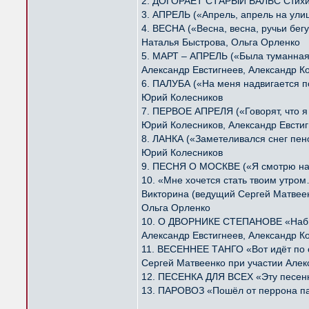
2. ДОГОРАЕТ СТАРЫЙ ВАЛЬС Стихи
3. АПРЕЛЬ («Апрель, апрель на ули
4. ВЕСНА («Весна, весна, ручьи бе
Наталья Быстрова, Ольга Орленко
5. МАРТ – АПРЕЛЬ («Была туманная
Александр Евстигнеев, Александр К
6. ПАЛУБА («На меня надвигается 
Юрий Колесников
7. ПЕРВОЕ АПРЕЛЯ («Говорят, что 
Юрий Колесников, Александр Евстиг
8. ЛАНКА («Заметеливался снег пе
Юрий Колесников
9. ПЕСНЯ О МОСКВЕ («Я смотрю на 
10. «Мне хочется стать твоим утро
Викторина (ведущий Сергей Матвее
Ольга Орленко
10. О ДВОРНИКЕ СТЕПАНОВЕ «Набив
Александр Евстигнеев, Александр К
11. ВЕСЕННЕЕ ТАНГО «Вот идёт по 
Сергей Матвеенко при участии Алек
12. ПЕСЕНКА ДЛЯ ВСЕХ «Эту песенку
13. ПАРОВОЗ «Пошёл от перрона па