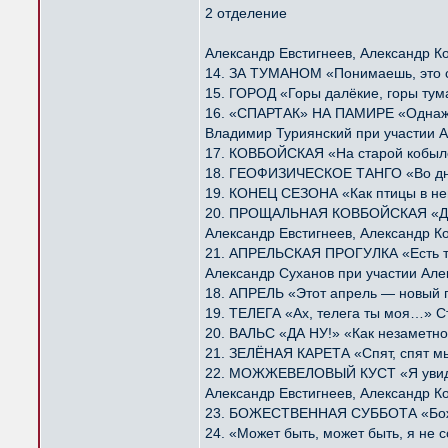
2 отделение
Александр Евстигнеев, Александр К
14. ЗА ТУМАНОМ «Понимаешь, это с
15. ГОРОД «Горы далёкие, горы ту
16. «СПАРТАК» НА ПАМИРЕ «Однажд
Владимир Туриянский при участии А
17. КОВБОЙСКАЯ «На старой кобыле
18. ГЕОФИЗИЧЕСКОЕ ТАНГО «Во дни
19. КОНЕЦ СЕЗОНА «Как птицы в не
20. ПРОЩАЛЬНАЯ КОВБОЙСКАЯ «Далё
Александр Евстигнеев, Александр К
21. АПРЕЛЬСКАЯ ПРОГУЛКА «Есть та
Александр Суханов при участии Але
18. АПРЕЛЬ «Этот апрель — новый 
19. ТЕЛЕГА «Ах, телега ты моя…» С
20. ВАЛЬС «ДА НУ!» «Как незаметно
21. ЗЕЛЁНАЯ КАРЕТА «Спят, спят м
22. МОЖЖЕВЕЛОВЫЙ КУСТ «Я увидел
Александр Евстигнеев, Александр К
23. БОЖЕСТВЕННАЯ СУББОТА «Божес
24. «Может быть, может быть, я н