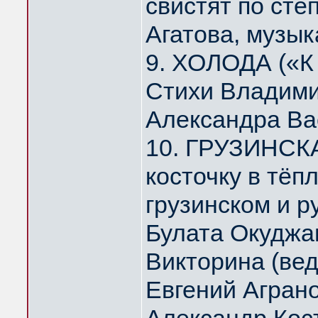
свистят по ст
Агатова, музык
9. ХОЛОДА («К
Стихи Владими
Александра Ва
10. ГРУЗИНСК
косточку в тё
грузинском и р
Булата Окуджа
Викторина (ве
Евгений Агран