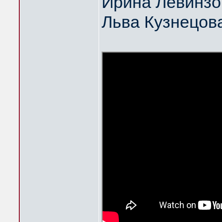
Ирина Левинзо
Льва Кузнецов