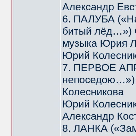
Александр Евс
6. ПАЛУБА («На
битый лёд…») 
музыка Юрия 
Юрий Колесни
7. ПЕРВОЕ АПР
непоседою…») 
Колесникова
Юрий Колесник
Александр Кос
8. ЛАНКА («За