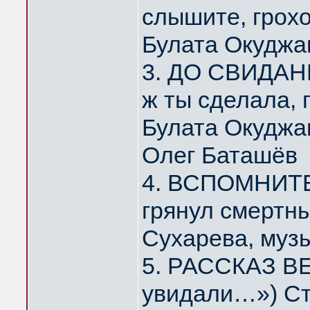
слышите, грох
Булата Окуджа
3. ДО СВИДАНИ
ж ты сделала,
Булата Окуджа
Олег Баташёв
4. ВСПОМНИТЕ,
грянул смертн
Сухарева, муз
5. РАССКАЗ ВЕ
увидали…») Ст