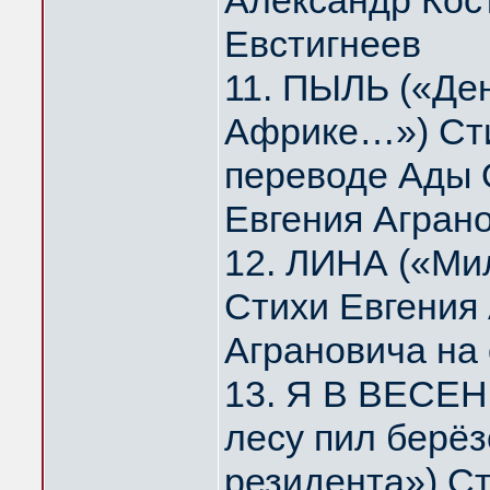
Александр Кос
Евстигнеев
11. ПЫЛЬ («Де
Африке…») Сти
переводе Ады 
Евгения Агран
12. ЛИНА («Мил
Стихи Евгения
Аграновича на
13. Я В ВЕСЕН
лесу пил берё
резидента») Ст