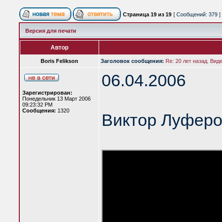
Страница
19
из
19
[ Сообщений: 379 ]
Версия для печати
Автор
Boris Felikson
Заголовок сообщения:
Re: 20 лет назад. Вид
06.04.2006
Зарегистрирован:
Понедельник 13 Март 2006
09:23:32 PM
Сообщения:
1320
Виктор Луферо