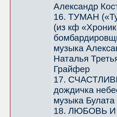
Александр Кос
16. ТУМАН («Т
(из кф «Хрони
бомбардировщи
музыка Алекса
Наталья Треть
Грайфер
17. СЧАСТЛИВ
дождичка небе
музыка Булата
18. ЛЮБОВЬ И 