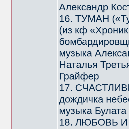
Александр Кос
16. ТУМАН («Т
(из кф «Хрони
бомбардировщи
музыка Алекса
Наталья Треть
Грайфер
17. СЧАСТЛИВ
дождичка небе
музыка Булата
18. ЛЮБОВЬ И 