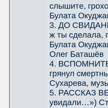
слышите, грох
Булата Окуджа
3. ДО СВИДАНИ
ж ты сделала,
Булата Окуджа
Олег Баташёв
4. ВСПОМНИТЕ,
грянул смертн
Сухарева, муз
5. РАССКАЗ ВЕ
увидали…») Ст