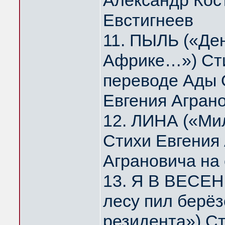
Александр Кос
Евстигнеев
11. ПЫЛЬ («Де
Африке…») Сти
переводе Ады 
Евгения Агран
12. ЛИНА («Мил
Стихи Евгения
Аграновича на
13. Я В ВЕСЕН
лесу пил берё
резидента») Ст