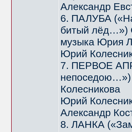
Александр Евс
6. ПАЛУБА («На
битый лёд…») 
музыка Юрия 
Юрий Колесни
7. ПЕРВОЕ АПР
непоседою…») 
Колесникова
Юрий Колесник
Александр Кос
8. ЛАНКА («За