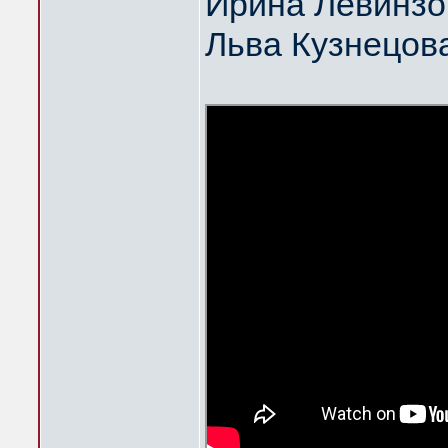
Ирина Левинзо
Льва Кузнецов