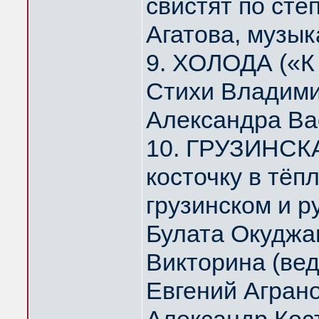
свистят по ст
Агатова, музык
9. ХОЛОДА («К
Стихи Владими
Александра Ва
10. ГРУЗИНСК
косточку в тё
грузинском и р
Булата Окуджа
Викторина (ве
Евгений Агран