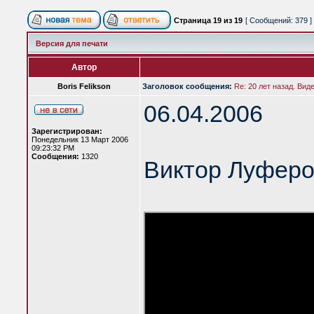
Страница
19
из
19
[ Сообщений: 379 ]
Версия для печати
Автор
Boris Felikson
Заголовок сообщения:
Re: 20 лет назад. Вид
06.04.2006
Зарегистрирован:
Понедельник 13 Март 2006
09:23:32 PM
Сообщения:
1320
Виктор Луферо