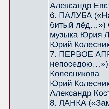
Александр Евс
6. ПАЛУБА («На
битый лёд…») 
музыка Юрия 
Юрий Колесни
7. ПЕРВОЕ АПР
непоседою…») 
Колесникова
Юрий Колесник
Александр Кос
8. ЛАНКА («За