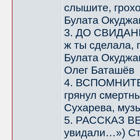
слышите, грох
Булата Окуджа
3. ДО СВИДАНИ
ж ты сделала,
Булата Окуджа
Олег Баташёв
4. ВСПОМНИТЕ,
грянул смертн
Сухарева, муз
5. РАССКАЗ ВЕ
увидали…») Ст