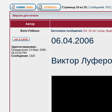
Страница
19
из
19
[ Сообщений: 379 ]
Версия для печати
Автор
Boris Felikson
Заголовок сообщения:
Re: 20 лет назад. Вид
06.04.2006
Зарегистрирован:
Понедельник 13 Март 2006
09:23:32 PM
Сообщения:
1320
Виктор Луферо