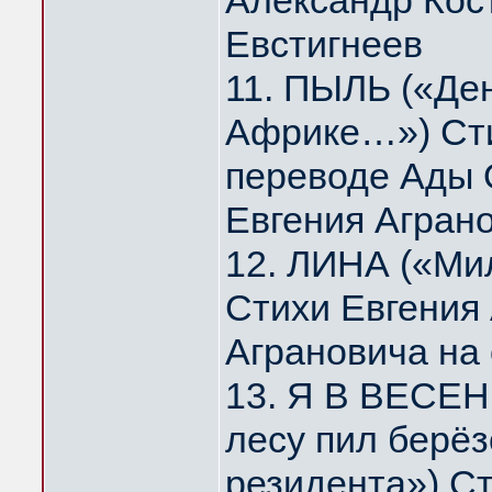
Александр Кос
Евстигнеев
11. ПЫЛЬ («Де
Африке…») Сти
переводе Ады 
Евгения Агран
12. ЛИНА («Мил
Стихи Евгения
Аграновича на
13. Я В ВЕСЕН
лесу пил берё
резидента») Ст