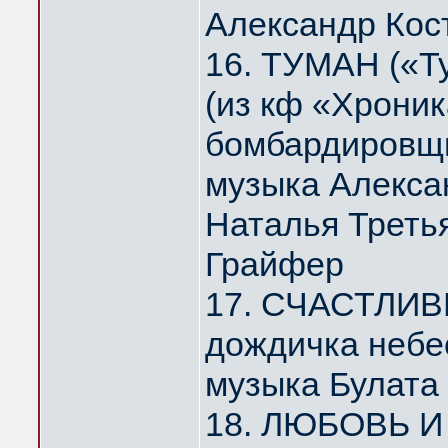
Александр Кос
16. ТУМАН («Т
(из кф «Хрони
бомбардировщи
музыка Алекса
Наталья Треть
Грайфер
17. СЧАСТЛИВ
дождичка небе
музыка Булата
18. ЛЮБОВЬ И 