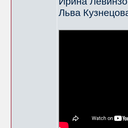
Ирина Левинзо
Льва Кузнецов