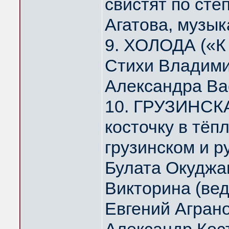
свистят по ст
Агатова, музык
9. ХОЛОДА («К
Стихи Владими
Александра Ва
10. ГРУЗИНСК
косточку в тё
грузинском и р
Булата Окуджа
Викторина (ве
Евгений Агран