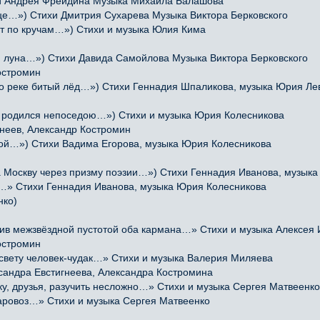
 Андрея Фрейдина Музыка Михаила Балашова
це…») Стихи Дмитрия Сухарева Музыка Виктора Берковского
гут по кручам…») Стихи и музыка Юлия Кима
 луна…») Стихи Давида Самойлова Музыка Виктора Берковского
остромин
по реке битый лёд…») Стихи Геннадия Шпаликова, музыка Юрия Ле
я родился непоседою…») Стихи и музыка Юрия Колесникова
неев, Александр Костромин
ной…») Стихи Вадима Егорова, музыка Юрия Колесникова
Москву через призму поэзии…») Стихи Геннадия Иванова, музыка
м…» Стихи Геннадия Иванова, музыка Юрия Колесникова
нко)
 межзвёздной пустотой оба кармана…» Стихи и музыка Алексея
остромин
свету человек-чудак…» Стихи и музыка Валерия Миляева
сандра Евстигнеева, Александра Костромина
, друзья, разучить несложно…» Стихи и музыка Сергея Матвеенко
ровоз…» Стихи и музыка Сергея Матвеенко