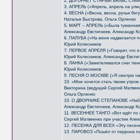
2. ДОГОРАЕТ СТАРЫЙ ВАЛЬС Стихи
3. АПРЕЛЬ («Апрель, апрель на ули
4. ВЕСНА («Весна, весна, ручьи бе
Наталья Быстрова, Ольга Орленко
5. МАРТ – АПРЕЛЬ («Была туманная
Александр Евстигнеев, Александр К
6. ПАЛУБА («На меня надвигается 
Юрий Колесников
7. ПЕРВОЕ АПРЕЛЯ («Говорят, что 
Юрий Колесников, Александр Евстиг
8. ЛАНКА («Заметеливался снег пе
Юрий Колесников
9. ПЕСНЯ О МОСКВЕ («Я смотрю на 
10. «Мне хочется стать твоим утро
Викторина (ведущий Сергей Матвее
Ольга Орленко
10. О ДВОРНИКЕ СТЕПАНОВЕ «Набив
Александр Евстигнеев, Александр К
11. ВЕСЕННЕЕ ТАНГО «Вот идёт по 
Сергей Матвеенко при участии Алек
12. ПЕСЕНКА ДЛЯ ВСЕХ «Эту песенку
13. ПАРОВОЗ «Пошёл от перрона па