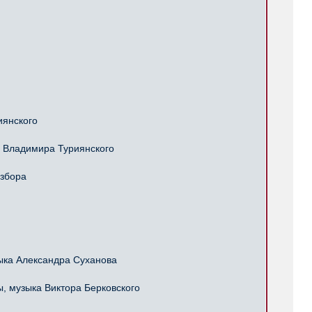
иянского
 Владимира Туриянского
избора
ка Александра Суханова
 музыка Виктора Берковского