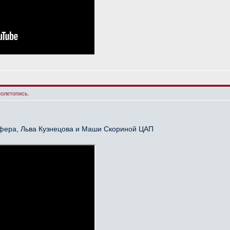
еолетопись.
йфера, Льва Кузнецова и Маши Скориной ЦАП