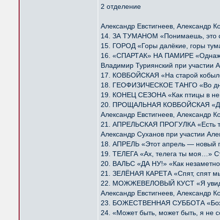
2 отделение
Александр Евстигнеев, Александр К
14. ЗА ТУМАНОМ «Понимаешь, это с
15. ГОРОД «Горы далёкие, горы ту
16. «СПАРТАК» НА ПАМИРЕ «Однажд
Владимир Туриянский при участии А
17. КОВБОЙСКАЯ «На старой кобыле
18. ГЕОФИЗИЧЕСКОЕ ТАНГО «Во дни
19. КОНЕЦ СЕЗОНА «Как птицы в не
20. ПРОЩАЛЬНАЯ КОВБОЙСКАЯ «Далё
Александр Евстигнеев, Александр К
21. АПРЕЛЬСКАЯ ПРОГУЛКА «Есть та
Александр Суханов при участии Але
18. АПРЕЛЬ «Этот апрель — новый 
19. ТЕЛЕГА «Ах, телега ты моя…» С
20. ВАЛЬС «ДА НУ!» «Как незаметно
21. ЗЕЛЁНАЯ КАРЕТА «Спят, спят м
22. МОЖЖЕВЕЛОВЫЙ КУСТ «Я увидел
Александр Евстигнеев, Александр К
23. БОЖЕСТВЕННАЯ СУББОТА «Божес
24. «Может быть, может быть, я н