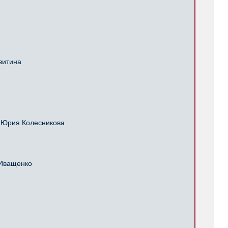
витина
 Юрия Колесникова
 Иващенко