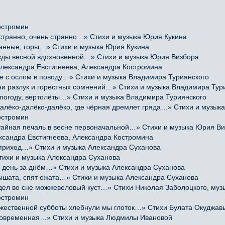
остромин
транно, очень странно…» Стихи и музыка Юрия Кукина
манные, горы…» Стихи и музыка Юрия Кукина
ы весной вдохновенной…» Стихи и музыка Юрия Визбора
лександра Евстигнеева, Александра Костромина
 с ослом в поводу…» Стихи и музыка Владимира Туриянского
 разлук и горестных сомнений…» Стихи и музыка Владимира Тур
погоду, вертолёты…» Стихи и музыка Владимира Туриянского
ко-далёко-далёко, где чёрная дремлет гряда…» Стихи и музыка
остромин
йная печаль в весне первоначальной…» Стихи и музыка Юрия В
ксандра Евстигнеева, Александра Костромина
приход…» Стихи и музыка Александра Суханова
тихи и музыка Александра Суханова
 день за днём…» Стихи и музыка Александра Суханова
ышата, спят ежата…» Стихи и музыка Александра Суханова
 во сне можжевеловый куст…» Стихи Николая Заболоцкого, музы
остромин
твенной субботы хлебнули мы глоток…» Стихи Булата Окуджавы,
е современная…» Стихи и музыка Людмилы Ивановой