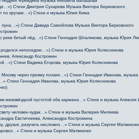
 Андрея Фрейдина Музыка Михаила Балашова
це…») Стихи Дмитрия Сухарева Музыка Виктора Берковского
гут по кручам…») Стихи и музыка Юлия Кима
 луна…») Стихи Давида Самойлова Музыка Виктора Берковского
остромин
по реке битый лёд…») Стихи Геннадия Шпаликова, музыка Юрия Ле
я родился непоседою…») Стихи и музыка Юрия Колесникова
неев, Александр Костромин
ной…») Стихи Вадима Егорова, музыка Юрия Колесникова
Москву через призму поэзии…») Стихи Геннадия Иванова, музыка
м…» Стихи Геннадия Иванова, музыка Юрия Колесникова
нко)
 межзвёздной пустотой оба кармана…» Стихи и музыка Алексея
остромин
свету человек-чудак…» Стихи и музыка Валерия Миляева
сандра Евстигнеева, Александра Костромина
, друзья, разучить несложно…» Стихи и музыка Сергея Матвеенко
ровоз…» Стихи и музыка Сергея Матвеенко