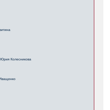
витина
 Юрия Колесникова
 Иващенко