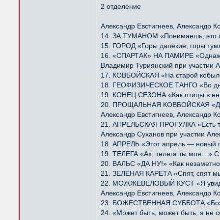
2 отделение
Александр Евстигнеев, Александр К
14. ЗА ТУМАНОМ «Понимаешь, это с
15. ГОРОД «Горы далёкие, горы ту
16. «СПАРТАК» НА ПАМИРЕ «Однажд
Владимир Туриянский при участии А
17. КОВБОЙСКАЯ «На старой кобыле
18. ГЕОФИЗИЧЕСКОЕ ТАНГО «Во дни
19. КОНЕЦ СЕЗОНА «Как птицы в не
20. ПРОЩАЛЬНАЯ КОВБОЙСКАЯ «Далё
Александр Евстигнеев, Александр К
21. АПРЕЛЬСКАЯ ПРОГУЛКА «Есть та
Александр Суханов при участии Але
18. АПРЕЛЬ «Этот апрель — новый 
19. ТЕЛЕГА «Ах, телега ты моя…» С
20. ВАЛЬС «ДА НУ!» «Как незаметно
21. ЗЕЛЁНАЯ КАРЕТА «Спят, спят м
22. МОЖЖЕВЕЛОВЫЙ КУСТ «Я увидел
Александр Евстигнеев, Александр К
23. БОЖЕСТВЕННАЯ СУББОТА «Божес
24. «Может быть, может быть, я н