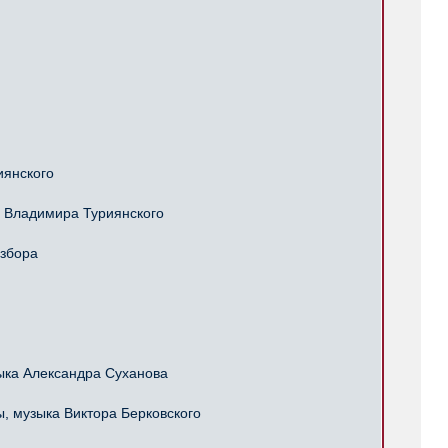
иянского
 Владимира Туриянского
избора
ка Александра Суханова
 музыка Виктора Берковского