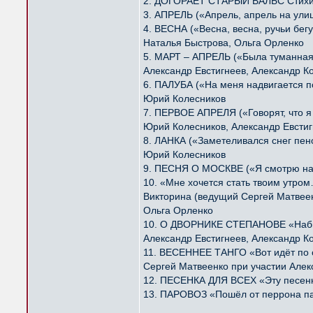
2. ДОГОРАЕТ СТАРЫЙ ВАЛЬС Стихи
3. АПРЕЛЬ («Апрель, апрель на ули
4. ВЕСНА («Весна, весна, ручьи бе
Наталья Быстрова, Ольга Орленко
5. МАРТ – АПРЕЛЬ («Была туманная
Александр Евстигнеев, Александр К
6. ПАЛУБА («На меня надвигается 
Юрий Колесников
7. ПЕРВОЕ АПРЕЛЯ («Говорят, что 
Юрий Колесников, Александр Евстиг
8. ЛАНКА («Заметеливался снег пе
Юрий Колесников
9. ПЕСНЯ О МОСКВЕ («Я смотрю на 
10. «Мне хочется стать твоим утро
Викторина (ведущий Сергей Матвее
Ольга Орленко
10. О ДВОРНИКЕ СТЕПАНОВЕ «Набив
Александр Евстигнеев, Александр К
11. ВЕСЕННЕЕ ТАНГО «Вот идёт по 
Сергей Матвеенко при участии Алек
12. ПЕСЕНКА ДЛЯ ВСЕХ «Эту песенку
13. ПАРОВОЗ «Пошёл от перрона па