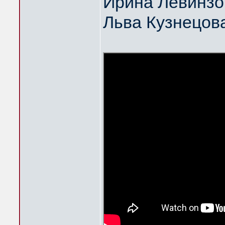
Ирина Левинзо
Льва Кузнецов