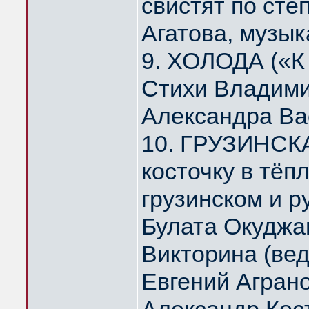
свистят по ст
Агатова, музык
9. ХОЛОДА («К
Стихи Владими
Александра Ва
10. ГРУЗИНСК
косточку в тё
грузинском и р
Булата Окуджа
Викторина (ве
Евгений Агран