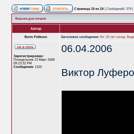
Страница
19
из
19
[ Сообщений: 379 ]
Версия для печати
Автор
Boris Felikson
Заголовок сообщения:
Re: 20 лет назад. Вид
06.04.2006
Зарегистрирован:
Понедельник 13 Март 2006
09:23:32 PM
Сообщения:
1320
Виктор Луферо