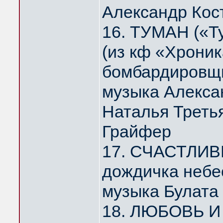
Александр Кос
16. ТУМАН («Т
(из кф «Хрони
бомбардировщи
музыка Алекса
Наталья Треть
Грайфер
17. СЧАСТЛИВ
дождичка небе
музыка Булата
18. ЛЮБОВЬ И 