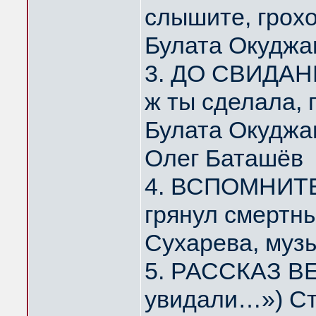
слышите, грох
Булата Окуджа
3. ДО СВИДАНИ
ж ты сделала,
Булата Окуджа
Олег Баташёв
4. ВСПОМНИТЕ,
грянул смертн
Сухарева, муз
5. РАССКАЗ ВЕ
увидали…») Ст