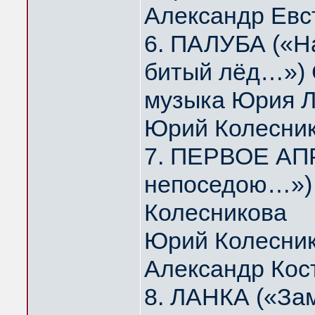
Александр Евс
6. ПАЛУБА («На
битый лёд…») 
музыка Юрия 
Юрий Колесни
7. ПЕРВОЕ АПР
непоседою…») 
Колесникова
Юрий Колесник
Александр Кос
8. ЛАНКА («За