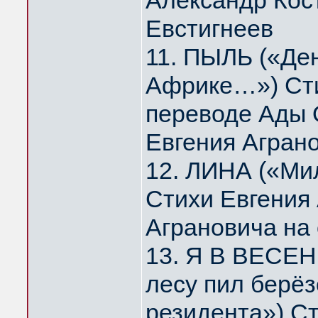
Александр Кос
Евстигнеев
11. ПЫЛЬ («Де
Африке…») Сти
переводе Ады 
Евгения Агран
12. ЛИНА («Мил
Стихи Евгения
Аграновича на
13. Я В ВЕСЕН
лесу пил берё
резидента») Ст