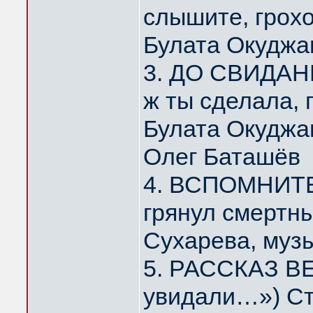
слышите, грох
Булата Окуджа
3. ДО СВИДАНИ
ж ты сделала,
Булата Окуджа
Олег Баташёв
4. ВСПОМНИТЕ,
грянул смертн
Сухарева, муз
5. РАССКАЗ ВЕ
увидали…») Ст