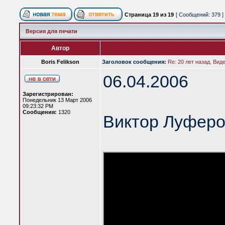
Страница
19
из
19
[ Сообщений: 379 ]
Версия для печати
Автор
Boris Felikson
Заголовок сообщения:
Re: 20 лет назад. Вид
06.04.2006
Зарегистрирован:
Понедельник 13 Март 2006
09:23:32 PM
Сообщения:
1320
Виктор Луферо