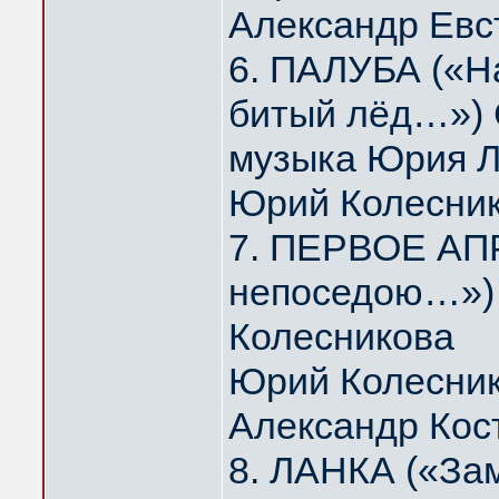
Александр Евс
6. ПАЛУБА («На
битый лёд…») 
музыка Юрия 
Юрий Колесни
7. ПЕРВОЕ АПР
непоседою…») 
Колесникова
Юрий Колесник
Александр Кос
8. ЛАНКА («За