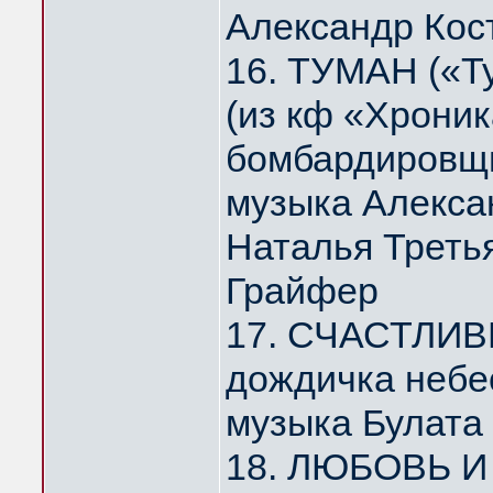
Александр Кос
16. ТУМАН («Т
(из кф «Хрони
бомбардировщи
музыка Алекса
Наталья Треть
Грайфер
17. СЧАСТЛИВ
дождичка небе
музыка Булата
18. ЛЮБОВЬ И 