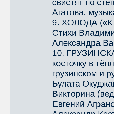
свистят по ст
Агатова, музык
9. ХОЛОДА («К
Стихи Владими
Александра Ва
10. ГРУЗИНСК
косточку в тё
грузинском и р
Булата Окуджа
Викторина (ве
Евгений Агран