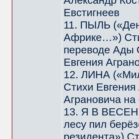
Александр Кос
Евстигнеев
11. ПЫЛЬ («Де
Африке…») Сти
переводе Ады 
Евгения Агран
12. ЛИНА («Мил
Стихи Евгения
Аграновича на
13. Я В ВЕСЕН
лесу пил берё
резидента») Ст