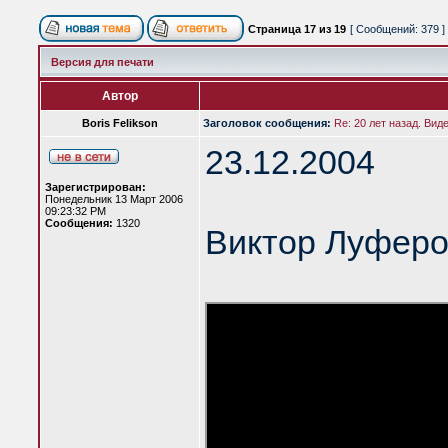
Страница
17
из
19
[ Сообщений: 379 ]
Версия для печати
Автор
Boris Felikson
Заголовок сообщения:
Re: 20 лет назад. Вид
23.12.2004
Зарегистрирован:
Понедельник 13 Март 2006
09:23:32 PM
Сообщения:
1320
Виктор Луферо