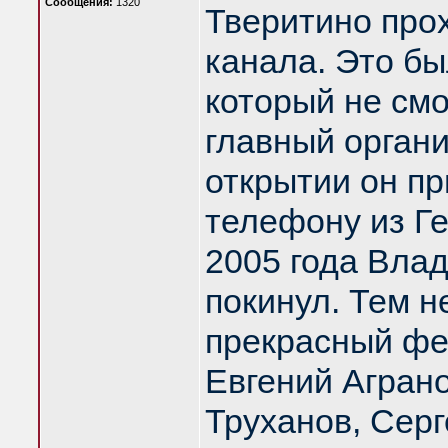
Сообщения:
1320
Тверитино про
канала. Это б
который не смо
главный орган
открытии он пр
телефону из Ге
2005 года Вла
покинул. Тем н
прекрасный фе
Евгений Агран
Труханов, Серг