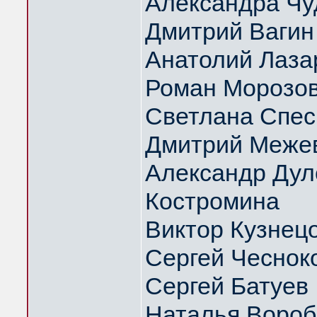
Александра Чу
Дмитрий Вагин
Анатолий Лаза
Роман Морозо
Светлана Спес
Дмитрий Меже
Александр Дуло
Костромина
Виктор Кузнец
Сергей Чеснок
Сергей Батуев
Наталья Вороб