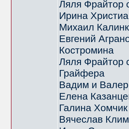
Ляля Фрайтор с
Ирина Христиа
Михаил Калин
Евгений Аграно
Костромина
Ляля Фрайтор с
Грайфера
Вадим и Вале
Елена Казанце
Галина Хомчик
Вячеслав Клим