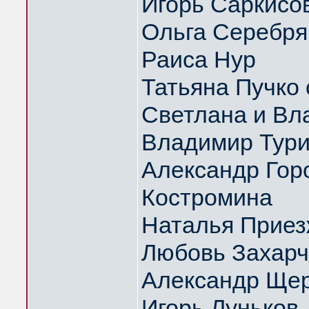
Игорь Саркисо
Ольга Серебрян
Раиса Нур
Татьяна Пучко 
Светлана и Вл
Владимир Тури
Александр Гор
Костромина
Наталья Приез
Любовь Захарч
Александр Щер
Игорь Луньков