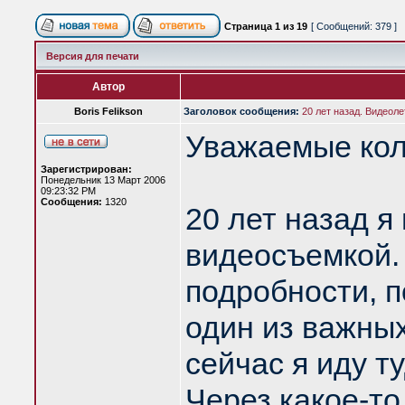
Страница
1
из
19
[ Сообщений: 379 ]
Версия для печати
Автор
Boris Felikson
Заголовок сообщения:
20 лет назад. Видеоле
Уважаемые кол
Зарегистрирован:
Понедельник 13 Март 2006
09:23:32 PM
Сообщения:
1320
20 лет назад я
видеосъемкой. 
подробности, п
один из важных
сейчас я иду т
Через какое-т