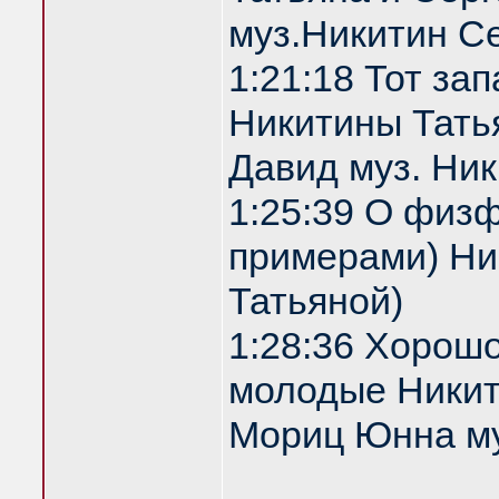
муз.Никитин С
1:21:18 Тот за
Никитины Татья
Давид муз. Ни
1:25:39 О физф
примерами) Ник
Татьяной)
1:28:36 Хорош
молодые Никити
Мориц Юнна му