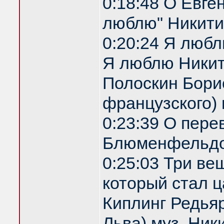
0:18:48 О Евге
люблю" Никити
0:20:24 Я любл
Я люблю Никити
Полоскин Бори
французского)
0:23:39 О пере
Блюменфельдо
0:25:03 Три ве
который стал ц
Киплинг Редья
Льва) муз. Ник