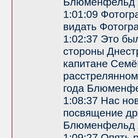
Блюменфельд 
1:01:09 Фотог
видать Фотогр
1:02:37 Это бы
стороны Днестр
капитане Семё
расстрелянном
года Блюменф
1:08:37 Нас но
посвящение др
Блюменфельд 
1:09:27 Опять 