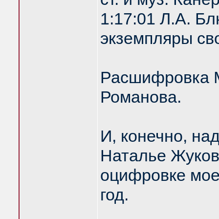
1:17:01 Л.А. 
экземпляры сво
Расшифровка М
Романова.
И, конечно, на
Наталье Жуков
оцифровке моег
год.