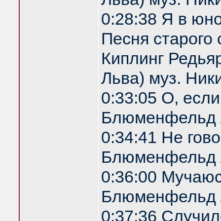
0:28:38 Я в юн
Песня старого 
Киплинг Редья
Льва) муз. Ник
0:33:05 О, есл
Блюменфельд 
0:34:41 Не гов
Блюменфельд 
0:36:00 Мучаю
Блюменфельд 
0:37:36 Случил